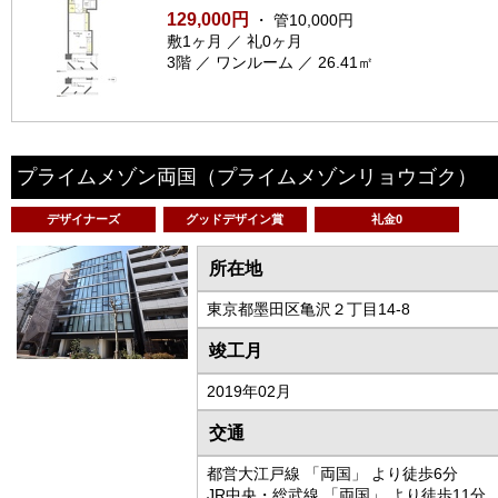
129,000円
・ 管10,000円
敷1ヶ月 ／ 礼0ヶ月
3階 ／ ワンルーム ／ 26.41㎡
プライムメゾン両国
（プライムメゾンリョウゴク）
デザイナーズ
グッドデザイン賞
礼金0
所在地
東京都墨田区亀沢２丁目14-8
竣工月
2019年02月
交通
都営大江戸線 「両国」 より徒歩6分
JR中央・総武線 「両国」 より徒歩11分