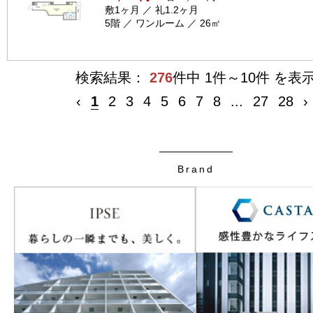
敷1ヶ月 ／ 礼1.2ヶ月
5階 ／ ワンルーム ／ 26㎡
検索結果：
276
件中 1件～10件 を表
‹
1
2
3
4
5
6
7
8
...
27
28
›
Brand