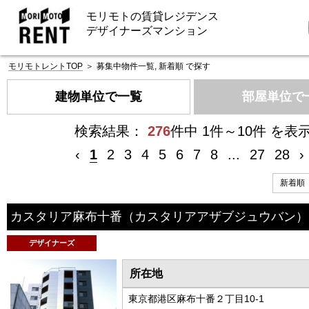
モリモトの賃貸レジデンス
デザイナーズマンション
モリモトレントTOP
＞
募集中物件一覧, 新着順 で探す
建物単位で一覧
部屋単位で
検索結果：
276
件中 1件～10件 を表
‹
1
2
3
4
5
6
7
8
...
27
28
›
カスタリア麻布十番
（カスタリアアザブジュウバン）
デザイナーズ
所在地
東京都港区麻布十番２丁目10-1