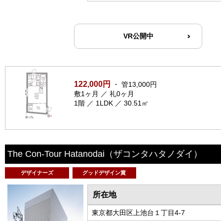
VR公開中
122,000円
・ 管13,000円
敷1ヶ月 ／ 礼0ヶ月
1階 ／ 1LDK ／ 30.51㎡
The Con-Tour Hatanodai
（ザコンタハタノダイ）
デザイナーズ
グッドデザイン賞
所在地
東京都大田区上池台１丁目4-7