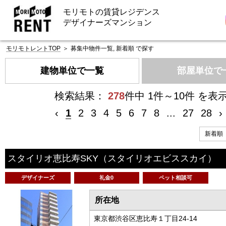
モリモトの賃貸レジデンス
デザイナーズマンション
モリモトレントTOP
＞
募集中物件一覧, 新着順 で探す
建物単位で一覧
部屋単位で
検索結果：
278
件中 1件～10件 を表
‹
1
2
3
4
5
6
7
8
...
27
28
›
スタイリオ恵比寿SKY
（スタイリオエビススカイ）
デザイナーズ
礼金0
ペット相談可
所在地
東京都渋谷区恵比寿１丁目24-14