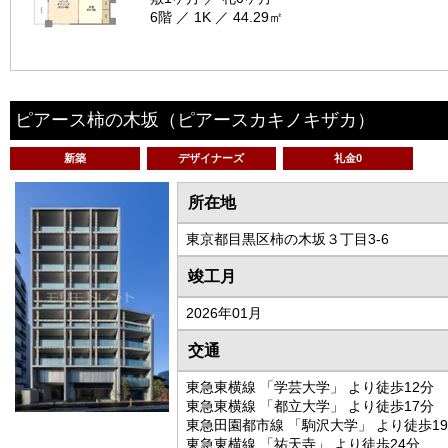
6階 ／ 1K ／ 44.29㎡
ピアース柿の木坂
（ピアースカキノキザカ）
新築
デザイナーズ
礼金0
所在地
東京都目黒区柿の木坂３丁目3-6
竣工月
2026年01月
交通
東急東横線 「学芸大学」 より徒歩12分
東急東横線 「都立大学」 より徒歩17分
東急田園都市線 「駒沢大学」 より徒歩1
東急東横線 「祐天寺」 より徒歩24分