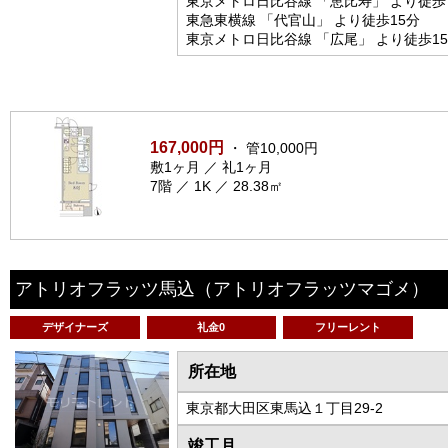
東京メトロ日比谷線 「恵比寿」 より徒歩
東急東横線 「代官山」 より徒歩15分
東京メトロ日比谷線 「広尾」 より徒歩1
167,000円
・ 管10,000円
敷1ヶ月 ／ 礼1ヶ月
7階 ／ 1K ／ 28.38㎡
アトリオフラッツ馬込
（アトリオフラッツマゴメ）
デザイナーズ
礼金0
フリーレント
所在地
東京都大田区東馬込１丁目29-2
竣工月