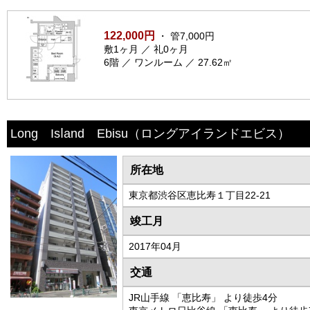
122,000円
・ 管7,000円
敷1ヶ月 ／ 礼0ヶ月
6階 ／ ワンルーム ／ 27.62㎡
Long Isⅼand Ebisu
（ロングアイランドエビス）
所在地
東京都渋谷区恵比寿１丁目22-21
竣工月
2017年04月
交通
JR山手線 「恵比寿」 より徒歩4分