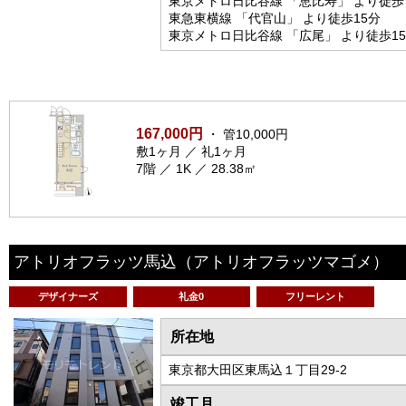
東京メトロ日比谷線 「恵比寿」 より徒歩
東急東横線 「代官山」 より徒歩15分
東京メトロ日比谷線 「広尾」 より徒歩1
167,000円
・ 管10,000円
敷1ヶ月 ／ 礼1ヶ月
7階 ／ 1K ／ 28.38㎡
アトリオフラッツ馬込
（アトリオフラッツマゴメ）
デザイナーズ
礼金0
フリーレント
所在地
東京都大田区東馬込１丁目29-2
竣工月