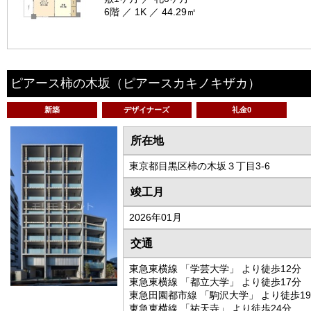
6階 ／ 1K ／ 44.29㎡
ピアース柿の木坂
（ピアースカキノキザカ）
新築
デザイナーズ
礼金0
所在地
東京都目黒区柿の木坂３丁目3-6
竣工月
2026年01月
交通
東急東横線 「学芸大学」 より徒歩12分
東急東横線 「都立大学」 より徒歩17分
東急田園都市線 「駒沢大学」 より徒歩1
東急東横線 「祐天寺」 より徒歩24分