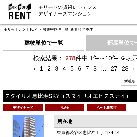
モリモトの賃貸レジデンス
デザイナーズマンション
モリモトレントTOP
＞
募集中物件一覧, 新着順 で探す
建物単位で一覧
部屋単位で
検索結果：
278
件中 1件～10件 を表
‹
1
2
3
4
5
6
7
8
...
27
28
›
スタイリオ恵比寿SKY
（スタイリオエビススカイ）
デザイナーズ
礼金0
ペット相談可
所在地
東京都渋谷区恵比寿１丁目24-14