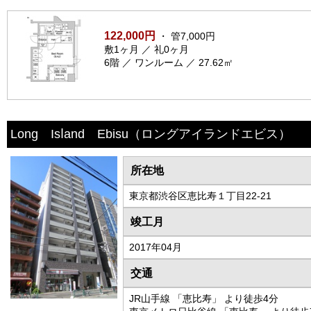
122,000円
・ 管7,000円
敷1ヶ月 ／ 礼0ヶ月
6階 ／ ワンルーム ／ 27.62㎡
Long Isⅼand Ebisu
（ロングアイランドエビス）
所在地
東京都渋谷区恵比寿１丁目22-21
竣工月
2017年04月
交通
JR山手線 「恵比寿」 より徒歩4分