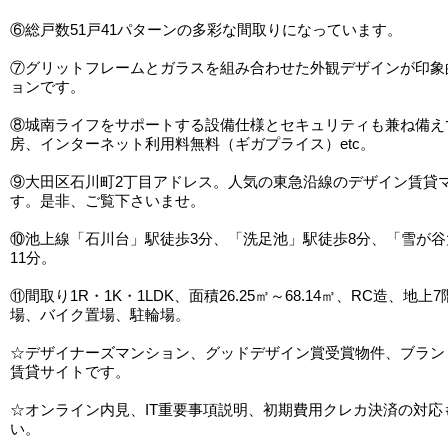
⑥総戸数51戸41パターンの多彩な間取りになっています。
⑦グリットフレームとガラスを組み合わせた外観デザインが印象
ョンです。
⑧城南ライフをサポートする設備仕様とセキュリティも兼ね備え
房、インターネット利用料無料（ギガプライス）etc。
⑨大田区石川町2丁目アドレス。人気の東急沿線のデザイン賃貸
す。是非、ご覧下さいませ。
⑩池上線「石川台」駅徒歩3分、「洗足池」駅徒歩8分、「雪が
11分。
⑪間取り1R・1K・1LDK、面積26.25㎡～68.14㎡、RC造、地
場、バイク置場、駐輪場。
☆デザイナーズマンション、グッドデザイン賞受賞物件、ブラン
賃貸サイトです。
☆オンライン内見、IT重要事項説明、初期費用クレカ決済の対応
い。