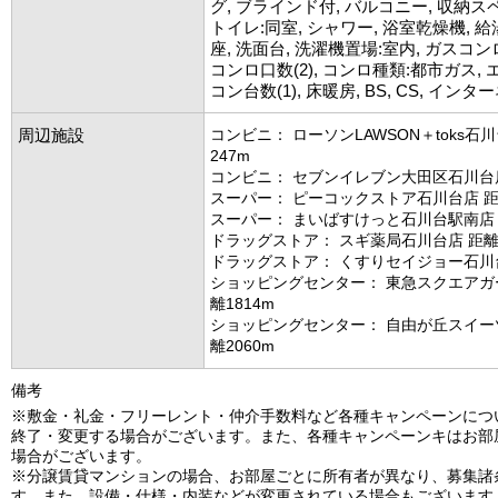
グ, ブラインド付, バルコニー, 収納ス
トイレ:同室, シャワー, 浴室乾燥機, 給
座, 洗面台, 洗濯機置場:室内, ガスコン
コンロ口数(2), コンロ種類:都市ガス, 
コン台数(1), 床暖房, BS, CS, イン
周辺施設
コンビニ： ローソンLAWSON＋toks石
247m
コンビニ： セブンイレブン大田区石川台店
スーパー： ピーコックストア石川台店 距
スーパー： まいばすけっと石川台駅南店 
ドラッグストア： スギ薬局石川台店 距離1
ドラッグストア： くすりセイジョー石川台
ショッピングセンター： 東急スクエアガ
離1814m
ショッピングセンター： 自由が丘スイー
離2060m
備考
※敷金・礼金・フリーレント・仲介手数料など各種キャンペーンにつ
終了・変更する場合がございます。また、各種キャンペーンキはお部
場合がございます。
※分譲賃貸マンションの場合、お部屋ごとに所有者が異なり、募集諸
す。また、設備・仕様・内装などが変更されている場合もございます