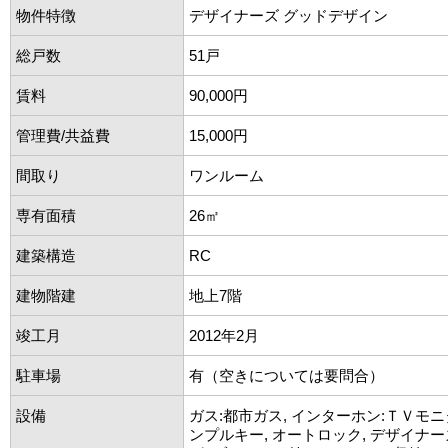
物件特徴
デザイナーズ グッドデザイン
総戸数
51戸
賃料
90,000円
管理費/共益費
15,000円
間取り
ワンルーム
専有面積
26㎡
建築構造
RC
建物階建
地上7階
竣工月
2012年2月
駐車場
有（空きについては要問合）
設備
ガス:都市ガス, インターホン:ＴＶモニ
ンプルキー, オートロック, デザイナー