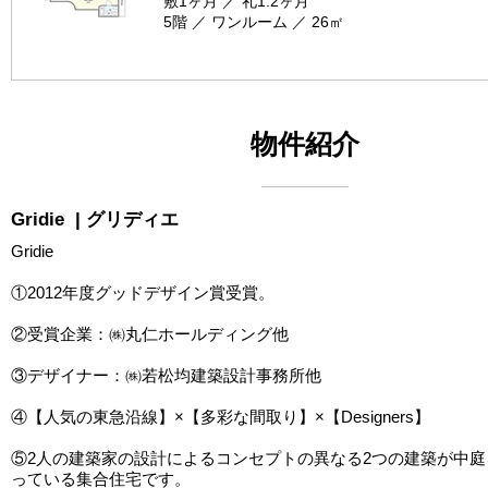
敷1ヶ月 ／ 礼1.2ヶ月
5階 ／ ワンルーム ／ 26㎡
物件紹介
Gridie
| グリディエ
Gridie
①2012年度グッドデザイン賞受賞。
②受賞企業：㈱丸仁ホールディング他
③デザイナー：㈱若松均建築設計事務所他
④【人気の東急沿線】×【多彩な間取り】×【Designers】
⑤2人の建築家の設計によるコンセプトの異なる2つの建築が中
っている集合住宅です。