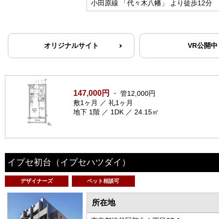
小田原線 「代々木八幡」 より徒歩12分
オリジナルサイト
VR公開中
147,000円
・ 管12,000円
敷1ヶ月 ／ 礼1ヶ月
地下 1階 ／ 1DK ／ 24.15㎡
イプセ初台
（イプセハツダイ）
デザイナーズ
ペット相談可
所在地