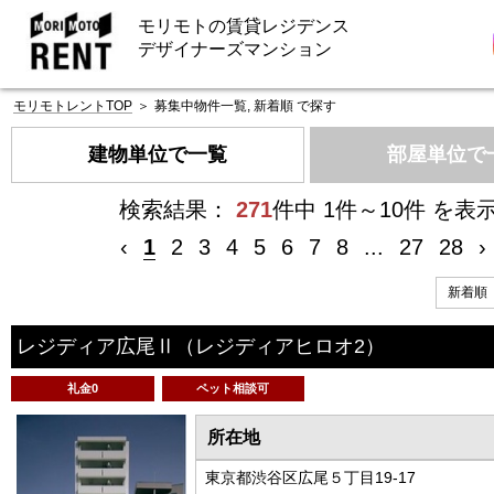
モリモトの賃貸レジデンス
デザイナーズマンション
モリモトレントTOP
＞
募集中物件一覧, 新着順 で探す
建物単位で一覧
部屋単位で
検索結果：
271
件中 1件～10件 を表
‹
1
2
3
4
5
6
7
8
...
27
28
›
レジディア広尾Ⅱ
（レジディアヒロオ2）
礼金0
ペット相談可
所在地
東京都渋谷区広尾５丁目19-17