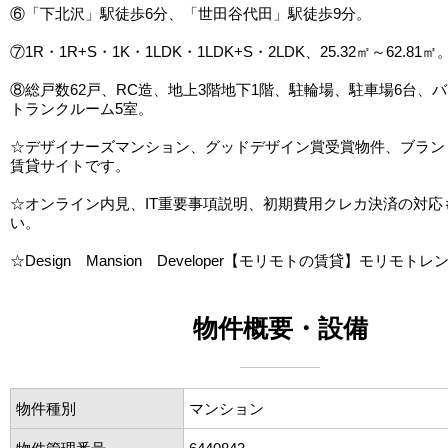
⑥「下北沢」駅徒歩6分、「世田谷代田」駅徒歩9分。
⑦1R・1R+S・1K・1LDK・1LDK+S・2LDK、25.32㎡～62.81㎡
⑧総戸数62戸、RC造、地上3階地下1階、駐輪場、駐車場6台、
トランクルーム5室。
☆デザイナーズマンション、グッドデザイン賞受賞物件、ブラン
賃貸サイトです。
☆オンライン内見、IT重要事項説明、初期費用クレカ決済の対応
い。
☆Design Mansion Developer【モリモトの賃貸】モリモトレ
物件概要・設備
物件種別
マンション