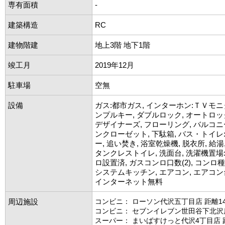
専有面積
-
建築構造
RC
建物階建
地上3階 地下1階
竣工月
2019年12月
駐車場
空無
設備
ガス:都市ガス, インターホン:ＴＶモニ
ンプルキー, ダブルロック, オートロッ
デザイナーズ, フローリング, バルコニ
ンクローゼット, 下駄箱, バス・トイレ:
ー, 追い焚き, 浴室乾燥機, 脱衣所, 給湯
タンクレストイレ, 洗面台, 洗濯機置場
ロ設置済, ガスコンロ口数(2), コンロ
システムキッチン, エアコン, エアコン台数(
インターネット無料
周辺施設
コンビニ： ローソン代沢五丁目店 距離14
コンビニ： セブンイレブン世田谷下北沢店
スーパー： まいばすけっと代沢4丁目店 距