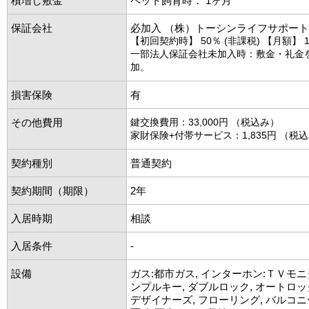
積増し敷金
ペット飼育時： 1ヶ月
保証会社
必加入 （株）トーシンライフサポート
【初回契約時】 50％ (非課税) 【月額】 1
一部法人保証会社未加入時：敷金・礼金
加。
損害保険
有
その他費用
鍵交換費用：33,000円 （税込み）
家財保険+付帯サービス：1,835円 （税
契約種別
普通契約
契約期間（期限）
2年
入居時期
相談
入居条件
-
設備
ガス:都市ガス, インターホン:ＴＶモニ
ンプルキー, ダブルロック, オートロッ
デザイナーズ, フローリング, バルコニ