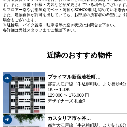
す。また、設備・仕様・内装などが変更されている場合もございます
※フロアー別やお部屋別でペット飼育やSOHO利用を認めている場合
また、建物自体が許可を出していても、お部屋の所有者の希望により
場合もございます。
※駐輪場・バイク置場・駐車場等の空き状況はお問合せ下さい。
各詳細は弊社スタッフまでご相談下さい。
近隣のおすすめ物件
プライマル新宿若松町…
VR
都営大江戸線『牛込柳町駅』より徒歩4分
1K 〜 1LDK
129,000 〜 176,000 円
デザイナーズ 礼金0
カスタリア市ヶ谷…
VR
都営大江戸線『牛込柳町駅』より徒歩6分