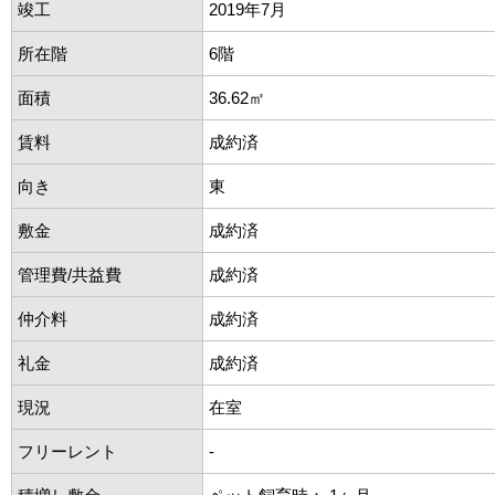
竣工
2019年7月
所在階
6階
面積
36.62㎡
賃料
成約済
向き
東
敷金
成約済
管理費/共益費
成約済
仲介料
成約済
礼金
成約済
現況
在室
フリーレント
-