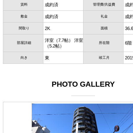
成約済
成
賃料
管理費/共益費
成約済
成
敷金
礼金
2K
36.
間取り
面積
洋室（7.7帖） 洋室
6階
部屋詳細
所在階
（5.2帖）
東
20
向き
竣工月
PHOTO GALLERY