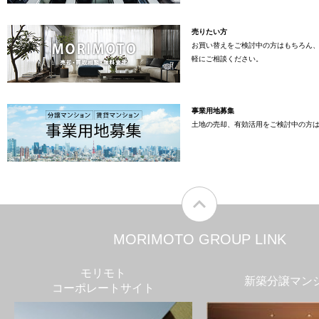
売りたい方
お買い替えをご検討中の方はもちろん
軽にご相談ください。
事業用地募集
土地の売却、有効活用をご検討中の方
MORIMOTO GROUP LINK
モリモト
新築分譲マン
コーポレートサイト