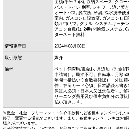
面積(平米？)(3), 収納スペース, クロー
バス・トイレ:別室, シャワー, 追い焚き
オートバス, 脱衣所, 給湯, 温水洗浄便座
室内, ガスコンロ設置済, ガスコンロ口数
類:都市ガス, グリル, システムキッチン,
アコン台数(1), 24時間換気システム, CAT
ターネット無料
情報更新日
2024年08月08日
取引形態
媒介
備考
ペット飼育時/敷金1ヶ月追加（別途飼
申請書）。民泊不可。自転車：月額50
年間一括払い※台数要確認）。外国籍
件：在留カード必須、日本語読み書き
保証人必須：日本人又は永住者）。解
リーニング費用及び借主負担分の原状
払い頂きます。
※敷金・礼金・フリーレント・仲介手数料など各種キャンペーンにつ
終了・変更する場合がございます。また、各種キャンペーンキはお部
場合がございます。
※分譲賃貸マンションの場合、お部屋ごとに所有者が異なり、募集諸