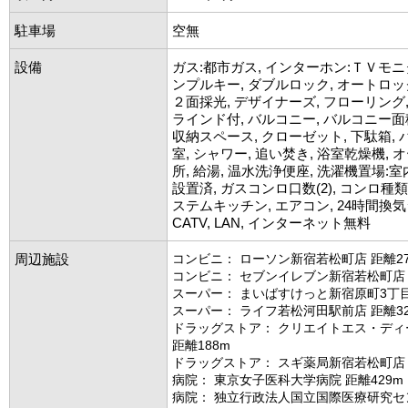
駐車場
空無
設備
ガス:都市ガス, インターホン:ＴＶモニ
ンプルキー, ダブルロック, オートロッ
２面採光, デザイナーズ, フローリング,
ラインド付, バルコニー, バルコニー面積(
収納スペース, クローゼット, 下駄箱,
室, シャワー, 追い焚き, 浴室乾燥機, 
所, 給湯, 温水洗浄便座, 洗濯機置場:室
設置済, ガスコンロ口数(2), コンロ種類
ステムキッチン, エアコン, 24時間換
CATV, LAN, インターネット無料
周辺施設
コンビニ： ローソン新宿若松町店 距離27
コンビニ： セブンイレブン新宿若松町店 
スーパー： まいばすけっと新宿原町3丁目
スーパー： ライフ若松河田駅前店 距離32
ドラッグストア： クリエイトエス・ディ
距離188m
ドラッグストア： スギ薬局新宿若松町店 
病院： 東京女子医科大学病院 距離429m
病院： 独立行政法人国立国際医療研究セ