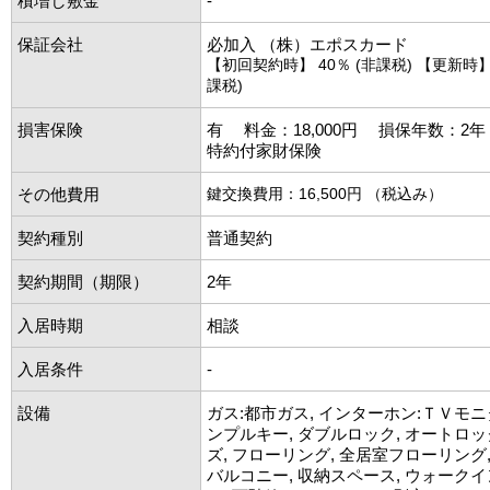
積増し敷金
-
保証会社
必加入 （株）エポスカード
【初回契約時】 40％ (非課税) 【更新時】 1
課税)
損害保険
有 料金：18,000円 損保年数：2
特約付家財保険
その他費用
鍵交換費用：16,500円 （税込み）
契約種別
普通契約
契約期間（期限）
2年
入居時期
相談
入居条件
-
設備
ガス:都市ガス, インターホン:ＴＶモニ
ンプルキー, ダブルロック, オートロッ
ズ, フローリング, 全居室フローリング,
バルコニー, 収納スペース, ウォーク