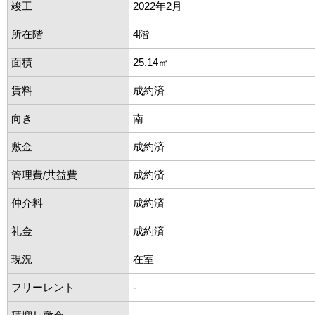
竣工
2022年2月
所在階
4階
面積
25.14㎡
賃料
成約済
向き
南
敷金
成約済
管理費/共益費
成約済
仲介料
成約済
礼金
成約済
現況
在室
フリーレント
-