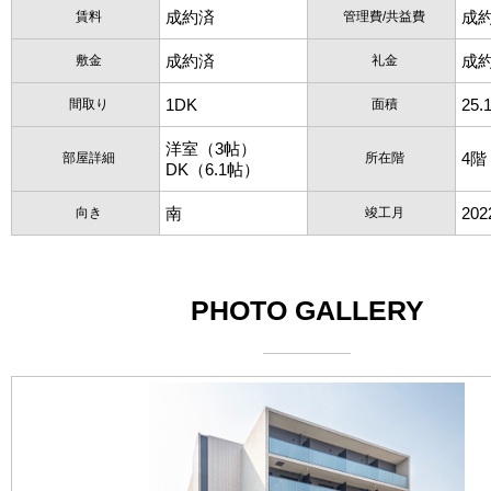
成約済
成
賃料
管理費/共益費
成約済
成
敷金
礼金
1DK
25.
間取り
面積
洋室（3帖）
4階
部屋詳細
所在階
DK（6.1帖）
南
20
向き
竣工月
PHOTO GALLERY