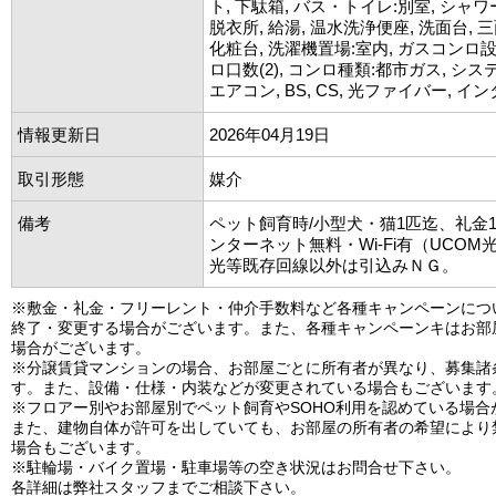
ト, 下駄箱, バス・トイレ:別室, シャワ
脱衣所, 給湯, 温水洗浄便座, 洗面台,
化粧台, 洗濯機置場:室内, ガスコンロ
ロ口数(2), コンロ種類:都市ガス, シ
エアコン, BS, CS, 光ファイバー, 
情報更新日
2026年04月19日
取引形態
媒介
備考
ペット飼育時/小型犬・猫1匹迄、礼金
ンターネット無料・Wi-Fi有（UCO
光等既存回線以外は引込みＮＧ。
※敷金・礼金・フリーレント・仲介手数料など各種キャンペーンにつ
終了・変更する場合がございます。また、各種キャンペーンキはお部
場合がございます。
※分譲賃貸マンションの場合、お部屋ごとに所有者が異なり、募集諸
す。また、設備・仕様・内装などが変更されている場合もございます
※フロアー別やお部屋別でペット飼育やSOHO利用を認めている場合
また、建物自体が許可を出していても、お部屋の所有者の希望により
場合もございます。
※駐輪場・バイク置場・駐車場等の空き状況はお問合せ下さい。
各詳細は弊社スタッフまでご相談下さい。