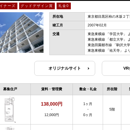
イナーズ
グッドデザイン賞
礼金0
所在地
東京都目黒区柿の木坂２丁目
竣工月
2007年02月
交通
東急東横線
「
学芸大学
」 
東急東横線
「
都立大学
」 
東急田園都市線
「
駒沢大
東急東横線
「
祐天寺
」 よ
オリジナルサイト
V
募集住戸
賃料・管理費
敷金・礼金
所在階
138,000円
1ヶ月
・
・
5階
12,000円
0ヶ月