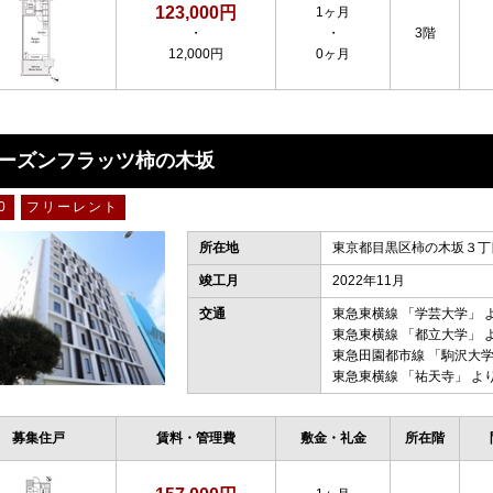
123,000円
1ヶ月
・
・
3階
12,000円
0ヶ月
ーズンフラッツ柿の木坂
0
フリーレント
所在地
東京都目黒区柿の木坂３丁目
竣工月
2022年11月
交通
東急東横線
「
学芸大学
」 
東急東横線
「
都立大学
」 
東急田園都市線
「
駒沢大
東急東横線
「
祐天寺
」 よ
募集住戸
賃料・管理費
敷金・礼金
所在階