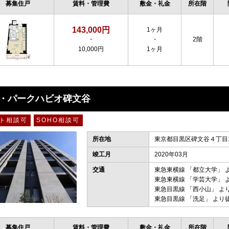
募集住戸
賃料・管理費
敷金・礼金
所在階
143,000円
1ヶ月
・
・
2階
10,000円
1ヶ月
・パークハビオ碑文谷
ト相談可
SOHO相談可
所在地
東京都目黒区碑文谷４丁目1
竣工月
2020年03月
交通
東急東横線
「
都立大学
」 
東急東横線
「
学芸大学
」 
東急目黒線
「
西小山
」 よ
東急目黒線
「
洗足
」 より
募集住戸
賃料・管理費
敷金・礼金
所在階