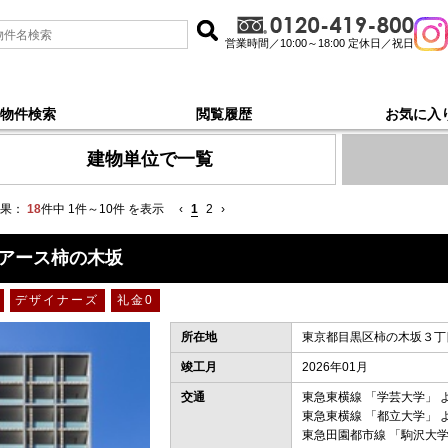
営業時間／10:00～18:00 定休日／祝日
物件検索
閲覧履歴
お気に入
線都立大学, 新着順 で探す
建物単位で一覧
果：
18
件中 1件～10件 を表示
‹
1
2
›
アース柿の木坂
デザイナーズ
礼金0
所在地
東京都目黒区柿の木坂３丁目
竣工月
2026年01月
交通
東急東横線
「
学芸大学
」 
東急東横線
「
都立大学
」 
東急田園都市線
「
駒沢大