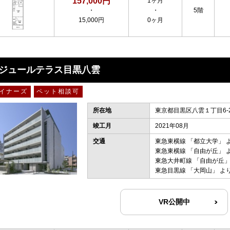
157,000円
1ヶ月
・
・
5階
15,000円
0ヶ月
ジュールテラス目黒八雲
イナーズ
ペット相談可
所在地
東京都目黒区八雲１丁目6-
竣工月
2021年08月
交通
東急東横線
「
都立大学
」 
東急東横線
「
自由が丘
」 
東急大井町線
「
自由が丘
」
東急目黒線
「
大岡山
」 よ
VR公開中