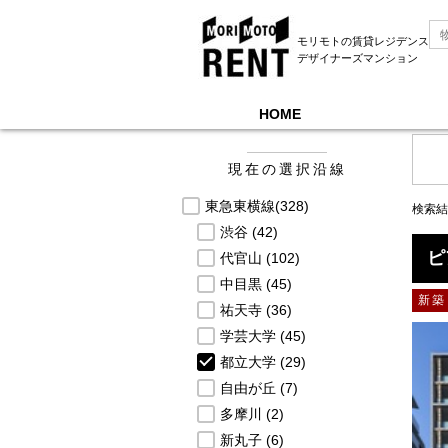
モリモトの賃貸レジデンス
デザイナーズマンション
HOME
モリモトレントTOP
＞
募集中物件一覧, 東急東横
現在の選択沿線
東急東横線
(328)
検索結
渋谷
(42)
ピ
代官山
(102)
中目黒
(45)
新築
祐天寺
(36)
学芸大学
(45)
都立大学
(29)
自由が丘
(7)
多摩川
(2)
新丸子
(6)