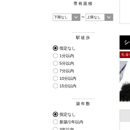
専有面積
〜
駅徒歩
シ
指定なし
礼金
1分以内
5分以内
7分以内
10分以内
15分以内
築年数
指定なし
新築/1年以内
3年以内