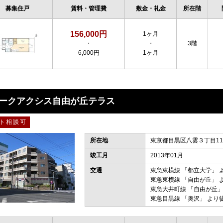
募集住戸
賃料・管理費
敷金・礼金
所在階
156,000円
1ヶ月
・
・
3階
6,000円
1ヶ月
ークアクシス自由が丘テラス
ト相談可
所在地
東京都目黒区八雲３丁目11
竣工月
2013年01月
交通
東急東横線
「
都立大学
」 
東急東横線
「
自由が丘
」 
東急大井町線
「
自由が丘
」
東急目黒線
「
奥沢
」 より