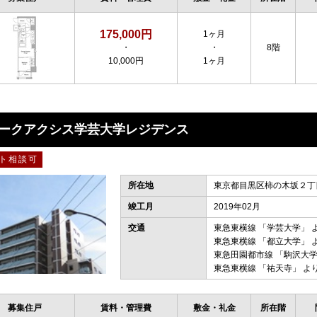
175,000円
1ヶ月
・
・
8階
10,000円
1ヶ月
ークアクシス学芸大学レジデンス
ト相談可
所在地
東京都目黒区柿の木坂２丁目
竣工月
2019年02月
交通
東急東横線
「
学芸大学
」 
東急東横線
「
都立大学
」 
東急田園都市線
「
駒沢大
東急東横線
「
祐天寺
」 よ
募集住戸
賃料・管理費
敷金・礼金
所在階