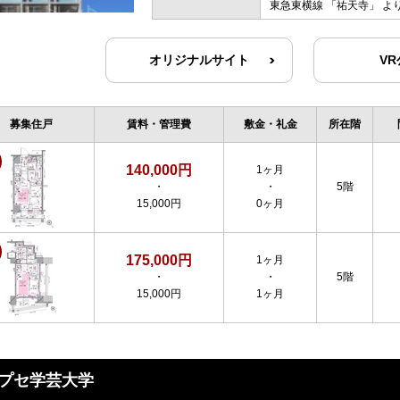
東急東横線
「
祐天寺
」 よ
オリジナルサイト
V
募集住戸
賃料・管理費
敷金・礼金
所在階
140,000円
1ヶ月
・
・
5階
15,000円
0ヶ月
175,000円
1ヶ月
・
・
5階
15,000円
1ヶ月
プセ学芸大学