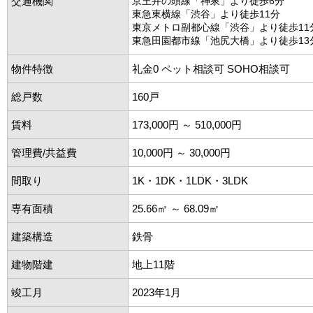
交通機関
京王井の頭線「神泉」より徒歩6分
東急東横線「渋谷」より徒歩11分
東京メトロ副都心線「渋谷」より徒歩11
東急田園都市線「池尻大橋」より徒歩13
物件特徴
礼金0 ペット相談可 SOHO相談可
総戸数
160戸
賃料
173,000円 ～ 510,000円
管理費/共益費
10,000円 ～ 30,000円
間取り
1K・1DK・1LDK・3LDK
専有面積
25.66㎡ ～ 68.09㎡
建築構造
鉄骨
建物階建
地上11階
竣工月
2023年1月