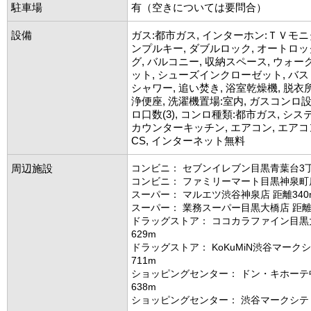
駐車場
有（空きについては要問合）
設備
ガス:都市ガス, インターホン:ＴＶモニ
ンプルキー, ダブルロック, オートロッ
グ, バルコニー, 収納スペース, ウォ
ット, シューズインクローゼット, バス
シャワー, 追い焚き, 浴室乾燥機, 脱衣所
浄便座, 洗濯機置場:室内, ガスコンロ
ロ口数(3), コンロ種類:都市ガス, シ
カウンターキッチン, エアコン, エアコン台
CS, インターネット無料
周辺施設
コンビニ： セブンイレブン目黒青葉台3丁
コンビニ： ファミリーマート目黒神泉町店
スーパー： マルエツ渋谷神泉店 距離340
スーパー： 業務スーパー目黒大橋店 距離6
ドラッグストア： ココカラファイン目黒
629m
ドラッグストア： KoKuMiN渋谷マーク
711m
ショッピングセンター： ドン・キホーテ
638m
ショッピングセンター： 渋谷マークシティ