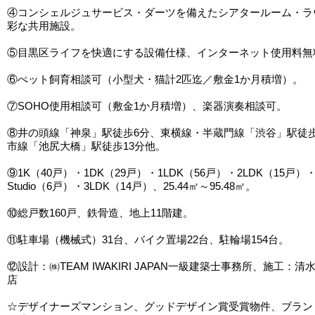
④コンシェルジュサービス・ダーツを備えたシアタールーム・ラ
彩な共用施設。
⑤目黒区ライフを快適にする設備仕様、インターネット使用料無
⑥ぺット飼育相談可（小型犬・猫計2匹迄／敷金1か月積増）。
⑦SOHO使用相談可（敷金1か月積増）、楽器演奏相談可。
⑧井の頭線「神泉」駅徒歩6分、東横線・半蔵門線「渋谷」駅徒歩
市線「池尻大橋」駅徒歩13分他。
⑨1K（40戸）・1DK（29戸）・1LDK（56戸）・2LDK（15戸）・
Studio（6戸）・3LDK（14戸）、25.44㎡～95.48㎡。
⑩総戸数160戸、鉄骨造、地上11階建。
⑪駐車場（機械式）31台、バイク置場22台、駐輪場154台。
⑫設計：㈱TEAM IWAKIRI JAPAN一級建築士事務所、施工：清
店
☆デザイナーズマンション、グッドデザイン賞受賞物件、ブラン