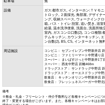
駐車場
無
設備
ガス:都市ガス, インターホン:ＴＶモニ
トロック, ２面採光, 角部屋, デザイナ
ング, 収納スペース, ウォークインクロ
箱, バス・トイレ:別室, 追い焚き, 浴室
給湯, 温水洗浄便座, 洗面台, 洗面所独立
室内, ガスコンロ口数(2), コンロ種類:
テムキッチン, カウンターキッチン, エ
ン台数(2), BS, CS, インターネット無
周辺施設
コンビニ： セブンイレブン中野新井店 距
コンビニ： ファミリーマート中野通り店 
スーパー： まいばすけっと中野新井1丁目
スーパー： 西友中野店 距離468m
ドラッグストア： サンドラッグ中野店 距
ドラッグストア： オーエスドラッグ中野店
飲食店： キッチンオリジン中野新井店 距
飲食店： フレッシュネスバーガー中野北口
備考
※敷金・礼金・フリーレント・仲介手数料など各種キャンペーンにつ
終了・変更する場合がございます。また、各種キャンペーンキはお部
場合がございます。