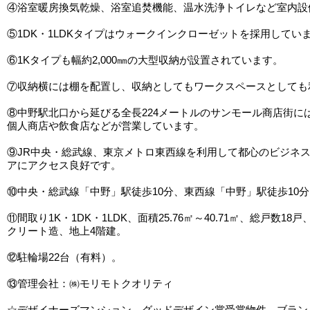
④浴室暖房換気乾燥、浴室追焚機能、温水洗浄トイレなど室内設
⑤1DK・1LDKタイプはウォークインクローゼットを採用してい
⑥1Kタイプも幅約2,000㎜の大型収納が設置されています。
⑦収納横には棚を配置し、収納としてもワークスペースとしても
⑧中野駅北口から延びる全長224メートルのサンモール商店街には
個人商店や飲食店などが営業しています。
⑨JR中央・総武線、東京メトロ東西線を利用して都心のビジネ
アにアクセス良好です。
⑩中央・総武線「中野」駅徒歩10分、東西線「中野」駅徒歩10分
⑪間取り1K・1DK・1LDK、面積25.76㎡～40.71㎡、総戸数18
クリート造、地上4階建。
⑫駐輪場22台（有料）。
⑬管理会社：㈱モリモトクオリティ
☆デザイナーズマンション、グッドデザイン賞受賞物件、ブラン