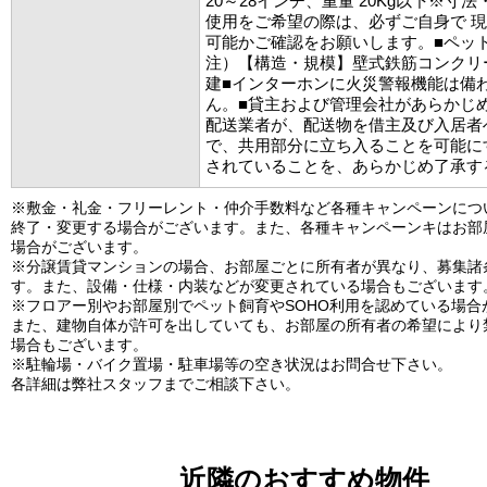
20～28インチ、重量 20Kg以下※寸
使用をご希望の際は、必ずご自身で 
可能かご確認をお願いします。■ペット
注）【構造・規模】壁式鉄筋コンクリ
建■インターホンに火災警報機能は備
ん。■貸主および管理会社があらかじ
配送業者が、配送物を借主及び入居者
で、共用部分に立ち入ることを可能に
されていることを、あらかじめ了承す
※敷金・礼金・フリーレント・仲介手数料など各種キャンペーンにつ
終了・変更する場合がございます。また、各種キャンペーンキはお部
場合がございます。
※分譲賃貸マンションの場合、お部屋ごとに所有者が異なり、募集諸
す。また、設備・仕様・内装などが変更されている場合もございます
※フロアー別やお部屋別でペット飼育やSOHO利用を認めている場合
また、建物自体が許可を出していても、お部屋の所有者の希望により
場合もございます。
※駐輪場・バイク置場・駐車場等の空き状況はお問合せ下さい。
各詳細は弊社スタッフまでご相談下さい。
近隣のおすすめ物件