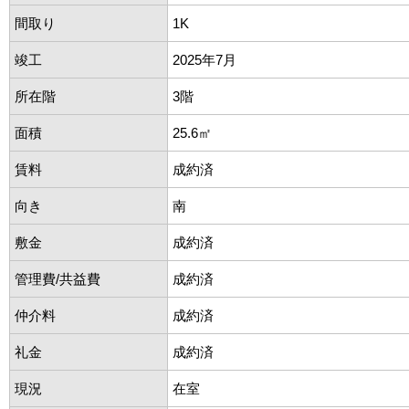
間取り
1K
竣工
2025年7月
所在階
3階
面積
25.6㎡
賃料
成約済
向き
南
敷金
成約済
管理費/共益費
成約済
仲介料
成約済
礼金
成約済
現況
在室