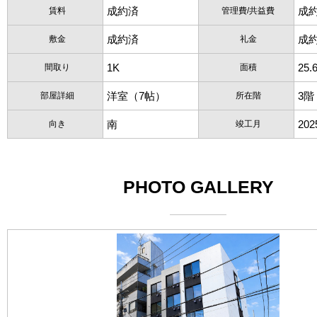
成約済
成
賃料
管理費/共益費
成約済
成
敷金
礼金
1K
25.
間取り
面積
洋室（7帖）
3階
部屋詳細
所在階
南
20
向き
竣工月
PHOTO GALLERY