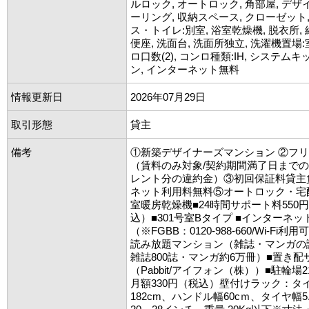
ルロック, オートロック, 角部屋, デザ
ーリング, 収納スペース, クローゼット,
ス・トイレ:別室, 浴室乾燥機, 脱衣所, 
便座, 洗面台, 洗面所独立, 洗濯機置場:
ロ口数(2), コンロ種類:IH, システムキ
ン, インターネット無料
情報更新日
2026年07月29日
取引形態
貸主
備考
①新築デザイナーズマンション ②フリ
（賃料のみ対象/契約期間満了日まで
レント分の違約金）③初回保証料貸主
ネット利用料無料⑤オートロック・宅
室暖房乾燥機■24時間サポート料550
込）■301号室Bタイプ ■インターネッ
（※FGBB：0120-988-660/Wi-Fi利
読み放題マンション（雑誌・マンガの
雑誌800誌・マンガ約6万冊）■置き配
（Pabbit/アイフォン（株））■駐輪場
月額330円（税込）壁付けラック：タ
182cm、ハンドル幅60cｍ、タイヤ幅5