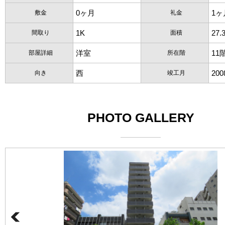
0ヶ月
1ヶ
敷金
礼金
1K
27.
間取り
面積
洋室
11
部屋詳細
所在階
西
20
向き
竣工月
PHOTO GALLERY