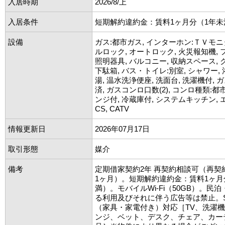
入居時期
2026/8/上
入居条件
短期解約違約金：賃料1ヶ月分（1年未
設備
ガス:都市ガス, インターホン:ＴＶモニ
ルロック, オートロック, 火災報知機, 
照明器具, バルコニー, 収納スペース, 
下駄箱, バス・トイレ:別室, シャワー, 
湯, 温水洗浄便座, 洗面台, 洗濯機付,
済, ガスコンロ口数(2), コンロ種類:都
ンジ付, 冷蔵庫付, システムキッチン, エ
CS, CATV
情報更新日
2026年07月17日
取引形態
媒介
備考
定期借家契約2年 再契約相談可（再契
1ヶ月）。短期解約違約金：賃料1ヶ月
満）。モバイルWi-Fi（50GB）。民
る利用及びそれに伴う広告等は禁止。SE
（家具・家電付き）対応［TV、洗濯
ンジ、ベット、デスク、チェア、カー