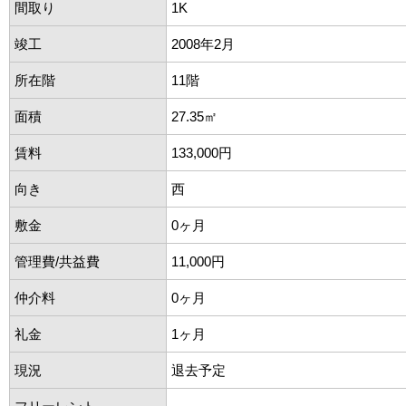
間取り
1K
竣工
2008年2月
所在階
11階
面積
27.35㎡
賃料
133,000円
向き
西
敷金
0ヶ月
管理費/共益費
11,000円
仲介料
0ヶ月
礼金
1ヶ月
現況
退去予定