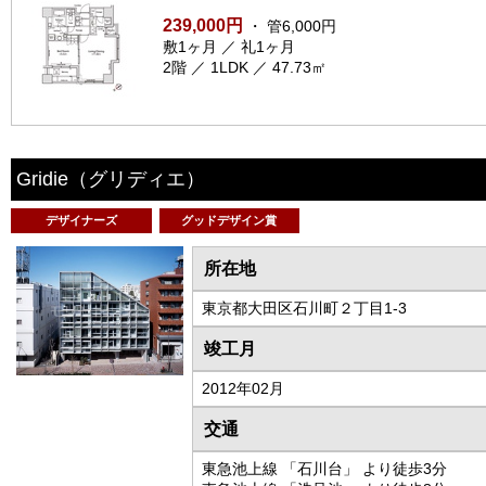
239,000円
・ 管6,000円
敷1ヶ月 ／ 礼1ヶ月
2階 ／ 1LDK ／ 47.73㎡
Gridie
（グリディエ）
デザイナーズ
グッドデザイン賞
所在地
東京都大田区石川町２丁目1-3
竣工月
2012年02月
交通
東急池上線 「石川台」 より徒歩3分