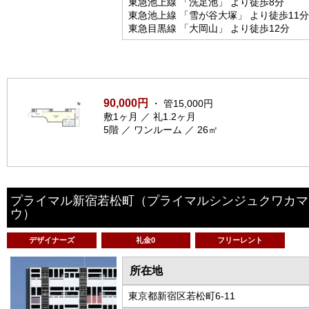
東急池上線 「洗足池」 より徒歩8分
東急池上線 「雪が谷大塚」 より徒歩11分
東急目黒線 「大岡山」 より徒歩12分
90,000円
・ 管15,000円
敷1ヶ月 ／ 礼1.2ヶ月
5階 ／ ワンルーム ／ 26㎡
プライマル新宿若松町
（プライマルシンジュクワカマ
ウ）
デザイナーズ
礼金0
フリーレント
所在地
東京都新宿区若松町6-11