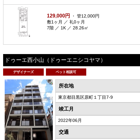
129,000円
・ 管12,000円
敷1ヶ月 ／ 礼0ヶ月
7階 ／ 1K ／ 28.26㎡
ドゥーエ西小山
（ドゥーエニシコヤマ）
デザイナーズ
ペット相談可
所在地
東京都目黒区原町１丁目7-9
竣工月
2022年06月
交通