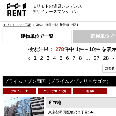
モリモトの賃貸レジデンス
デザイナーズマンション
モリモトレントTOP
＞
募集中物件一覧, 新着順 で探す
建物単位で一覧
部屋単位で
検索結果：
278
件中 1件～10件 を表
‹
1
2
3
4
5
6
7
8
...
27
28
›
プライムメゾン両国
（プライムメゾンリョウゴク）
デザイナーズ
グッドデザイン賞
礼金0
所在地
東京都墨田区亀沢２丁目14-8