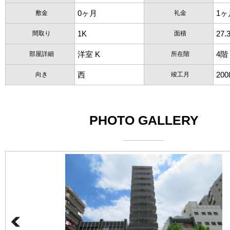
0ヶ月
1ヶ
敷金
礼金
1K
27.
間取り
面積
洋室 K
4階
部屋詳細
所在階
西
20
向き
竣工月
PHOTO GALLERY