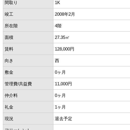
間取り
1K
竣工
2008年2月
所在階
4階
面積
27.35㎡
賃料
128,000円
向き
西
敷金
0ヶ月
管理費/共益費
11,000円
仲介料
0ヶ月
礼金
1ヶ月
現況
退去予定