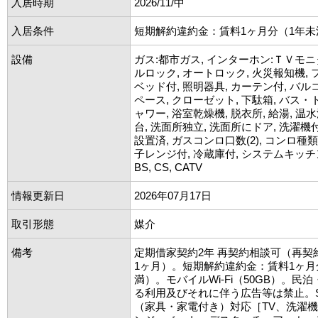
入居時期
2026/11/中
入居条件
短期解約違約金：賃料1ヶ月分（1年未
設備
ガス:都市ガス, インターホン:ＴＶモニ
ルロック, オートロック, 火災報知機, 
ベッド付, 照明器具, カーテン付, バル
ペース, クローゼット, 下駄箱, バス・ト
ャワー, 浴室乾燥機, 脱衣所, 給湯, 温
台, 洗面所独立, 洗面所にドア, 洗濯機
設置済, ガスコンロ口数(2), コンロ種類
子レンジ付, 冷蔵庫付, システムキッチン
BS, CS, CATV
情報更新日
2026年07月17日
取引形態
媒介
備考
定期借家契約2年 再契約相談可（再契
1ヶ月）。短期解約違約金：賃料1ヶ月
満）。モバイルWi-Fi（50GB）。民
る利用及びそれに伴う広告等は禁止。SE
（家具・家電付き）対応［TV、洗濯