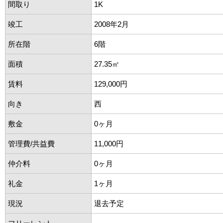
間取り
1K
竣工
2008年2月
所在階
6階
面積
27.35㎡
賃料
129,000円
向き
西
敷金
0ヶ月
管理費/共益費
11,000円
仲介料
0ヶ月
礼金
1ヶ月
現況
退去予定