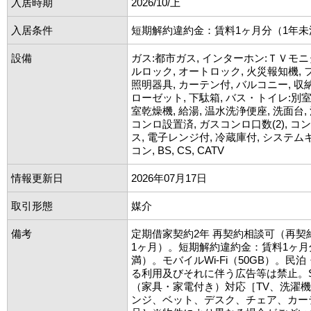
入居時期
2026/10/上
入居条件
短期解約違約金：賃料1ヶ月分（1年未
設備
ガス:都市ガス, インターホン:ＴＶモニ
ルロック, オートロック, 火災報知機, 
照明器具, カーテン付, バルコニー, 収
ローゼット, 下駄箱, バス・トイレ:別室,
室乾燥機, 給湯, 温水洗浄便座, 洗面台,
コンロ設置済, ガスコンロ口数(2), コ
ス, 電子レンジ付, 冷蔵庫付, システム
コン, BS, CS, CATV
情報更新日
2026年07月17日
取引形態
媒介
備考
定期借家契約2年 再契約相談可（再契
1ヶ月）。短期解約違約金：賃料1ヶ月
満）。モバイルWi-Fi（50GB）。民
る利用及びそれに伴う広告等は禁止。SE
（家具・家電付き）対応［TV、洗濯
ンジ、ベット、デスク、チェア、カー