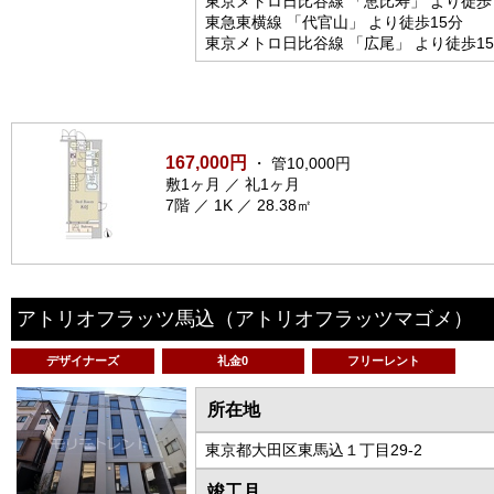
東京メトロ日比谷線 「恵比寿」 より徒歩
東急東横線 「代官山」 より徒歩15分
東京メトロ日比谷線 「広尾」 より徒歩1
167,000円
・ 管10,000円
敷1ヶ月 ／ 礼1ヶ月
7階 ／ 1K ／ 28.38㎡
アトリオフラッツ馬込
（アトリオフラッツマゴメ）
デザイナーズ
礼金0
フリーレント
所在地
東京都大田区東馬込１丁目29-2
竣工月