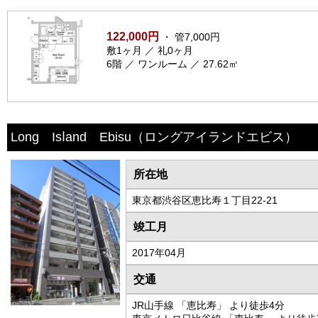
122,000円
・ 管7,000円
敷1ヶ月 ／ 礼0ヶ月
6階 ／ ワンルーム ／ 27.62㎡
Long Isⅼand Ebisu
（ロングアイランドエビス）
所在地
東京都渋谷区恵比寿１丁目22-21
竣工月
2017年04月
交通
JR山手線 「恵比寿」 より徒歩4分