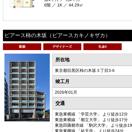
6階 ／ 1K ／ 44.29㎡
ピアース柿の木坂
（ピアースカキノキザカ）
新築
デザイナーズ
礼金0
所在地
東京都目黒区柿の木坂３丁目3-6
竣工月
2026年01月
交通
東急東横線 「学芸大学」 より徒歩12分
東急東横線 「都立大学」 より徒歩17分
東急田園都市線 「駒沢大学」 より徒歩1
東急東横線 「祐天寺」 より徒歩24分