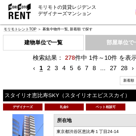
モリモトの賃貸レジデンス
デザイナーズマンション
モリモトレントTOP
＞
募集中物件一覧, 新着順 で探す
建物単位で一覧
部屋単位で
検索結果：
278
件中 1件～10件 を表
‹
1
2
3
4
5
6
7
8
...
27
28
›
スタイリオ恵比寿SKY
（スタイリオエビススカイ）
デザイナーズ
礼金0
ペット相談可
所在地
東京都渋谷区恵比寿１丁目24-14