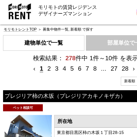
モリモトの賃貸レジデンス
デザイナーズマンション
モリモトレントTOP
＞
募集中物件一覧, 新着順 で探す
建物単位で一覧
部屋単位で
検索結果：
278
件中 1件～10件 を表
‹
1
2
3
4
5
6
7
8
...
27
28
›
プレジリア柿の木坂
（プレジリアカキノキザカ）
ペット相談可
所在地
東京都目黒区柿の木坂１丁目28-15