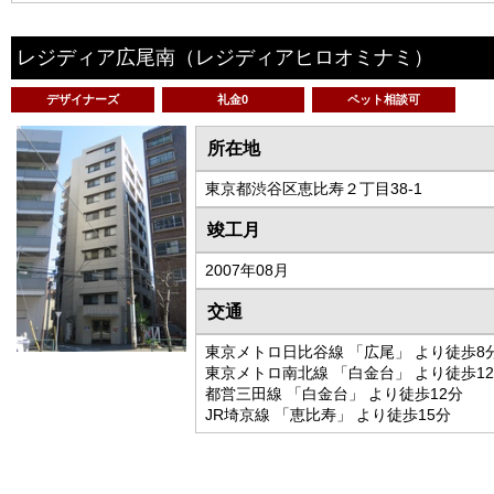
レジディア広尾南
（レジディアヒロオミナミ）
デザイナーズ
礼金0
ペット相談可
所在地
東京都渋谷区恵比寿２丁目38-1
竣工月
2007年08月
交通
東京メトロ日比谷線 「広尾」 より徒歩8
東京メトロ南北線 「白金台」 より徒歩1
都営三田線 「白金台」 より徒歩12分
JR埼京線 「恵比寿」 より徒歩15分