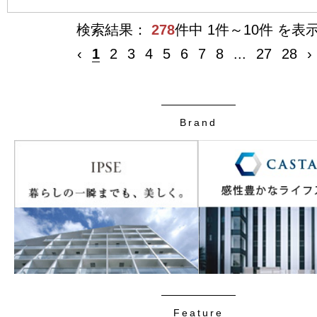
検索結果：
278
件中 1件～10件 を表
‹
1
2
3
4
5
6
7
8
...
27
28
›
Brand
Feature