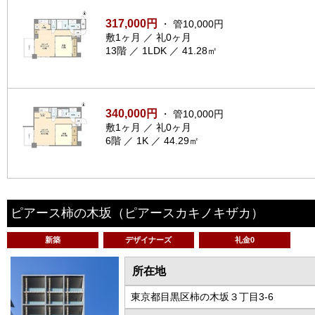
317,000円
・ 管10,000円
敷1ヶ月 ／ 礼0ヶ月
13階 ／ 1LDK ／ 41.28㎡
340,000円
・ 管10,000円
敷1ヶ月 ／ 礼0ヶ月
6階 ／ 1K ／ 44.29㎡
ピアース柿の木坂
（ピアースカキノキザカ）
新築
デザイナーズ
礼金0
所在地
東京都目黒区柿の木坂３丁目3-6