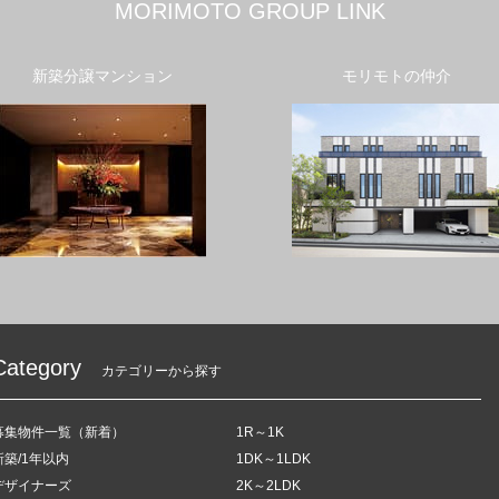
MORIMOTO GROUP LINK
新築分譲マンション
モリモトの仲介
Category
カテゴリーから探す
募集物件一覧（新着）
1R～1K
新築/1年以内
1DK～1LDK
デザイナーズ
2K～2LDK