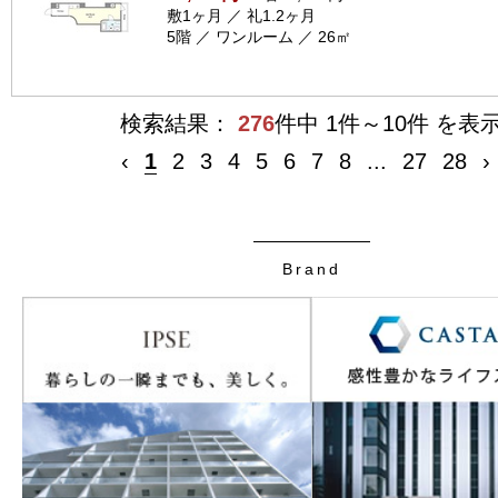
敷1ヶ月 ／ 礼1.2ヶ月
5階 ／ ワンルーム ／ 26㎡
検索結果：
276
件中 1件～10件 を表
‹
1
2
3
4
5
6
7
8
...
27
28
›
Brand