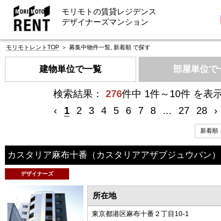
モリモトの賃貸レジデンス
デザイナーズマンション
モリモトレントTOP
＞
募集中物件一覧, 新着順 で探す
建物単位で一覧
部屋単位で
検索結果：
276
件中 1件～10件 を表
‹
1
2
3
4
5
6
7
8
...
27
28
›
カスタリア麻布十番
（カスタリアアザブジュウバン）
デザイナーズ
所在地
東京都港区麻布十番２丁目10-1