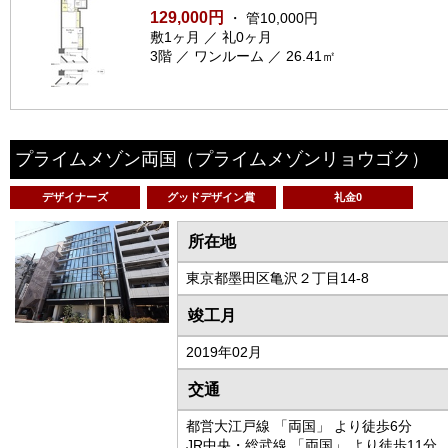
129,000円
・ 管10,000円
敷1ヶ月 ／ 礼0ヶ月
3階 ／ ワンルーム ／ 26.41㎡
プライムメゾン両国
（プライムメゾンリョウゴク）
デザイナーズ
グッドデザイン賞
礼金0
所在地
東京都墨田区亀沢２丁目14-8
竣工月
2019年02月
交通
都営大江戸線 「両国」 より徒歩6分
JR中央・総武線 「両国」 より徒歩11分