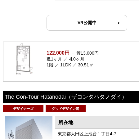
VR公開中
122,000円
・ 管13,000円
敷1ヶ月 ／ 礼0ヶ月
1階 ／ 1LDK ／ 30.51㎡
The Con-Tour Hatanodai
（ザコンタハタノダイ）
デザイナーズ
グッドデザイン賞
所在地
東京都大田区上池台１丁目4-7