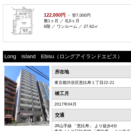
122,000円
・ 管7,000円
敷1ヶ月 ／ 礼0ヶ月
6階 ／ ワンルーム ／ 27.62㎡
Long Isⅼand Ebisu
（ロングアイランドエビス）
所在地
東京都渋谷区恵比寿１丁目22-21
竣工月
2017年04月
交通
JR山手線 「恵比寿」 より徒歩4分