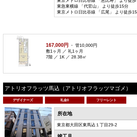
東京メトロ日比谷線 「恵比寿」 より徒歩
東急東横線 「代官山」 より徒歩15分
東京メトロ日比谷線 「広尾」 より徒歩1
167,000円
・ 管10,000円
敷1ヶ月 ／ 礼1ヶ月
7階 ／ 1K ／ 28.38㎡
アトリオフラッツ馬込
（アトリオフラッツマゴメ）
デザイナーズ
礼金0
フリーレント
所在地
東京都大田区東馬込１丁目29-2
竣工月