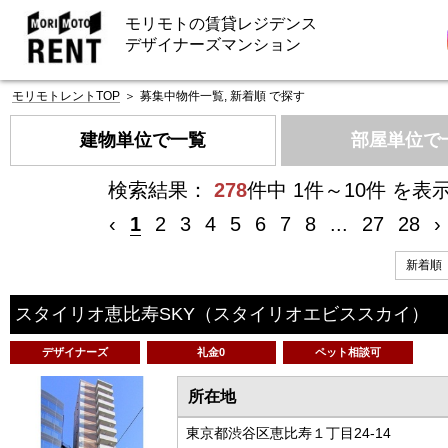
モリモトの賃貸レジデンス
デザイナーズマンション
モリモトレントTOP
＞
募集中物件一覧, 新着順 で探す
建物単位で一覧
部屋単位で
検索結果：
278
件中 1件～10件 を表
‹
1
2
3
4
5
6
7
8
...
27
28
›
スタイリオ恵比寿SKY
（スタイリオエビススカイ）
デザイナーズ
礼金0
ペット相談可
所在地
東京都渋谷区恵比寿１丁目24-14