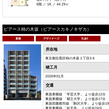
6階 ／ 1K ／ 44.29㎡
ピアース柿の木坂
（ピアースカキノキザカ）
新築
デザイナーズ
礼金0
所在地
東京都目黒区柿の木坂３丁目3-6
竣工月
2026年01月
交通
東急東横線 「学芸大学」 より徒歩12分
東急東横線 「都立大学」 より徒歩17分
東急田園都市線 「駒沢大学」 より徒歩1
東急東横線 「祐天寺」 より徒歩24分