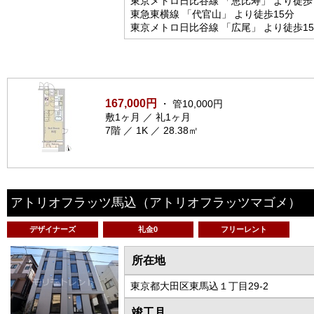
東京メトロ日比谷線 「恵比寿」 より徒歩
東急東横線 「代官山」 より徒歩15分
東京メトロ日比谷線 「広尾」 より徒歩1
167,000円
・ 管10,000円
敷1ヶ月 ／ 礼1ヶ月
7階 ／ 1K ／ 28.38㎡
アトリオフラッツ馬込
（アトリオフラッツマゴメ）
デザイナーズ
礼金0
フリーレント
所在地
東京都大田区東馬込１丁目29-2
竣工月