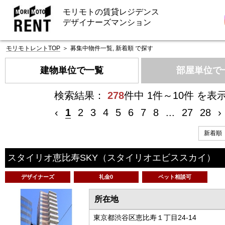
モリモトの賃貸レジデンス
デザイナーズマンション
モリモトレントTOP
＞
募集中物件一覧, 新着順 で探す
建物単位で一覧
部屋単位で
検索結果：
278
件中 1件～10件 を表
‹
1
2
3
4
5
6
7
8
...
27
28
›
スタイリオ恵比寿SKY
（スタイリオエビススカイ）
デザイナーズ
礼金0
ペット相談可
所在地
東京都渋谷区恵比寿１丁目24-14