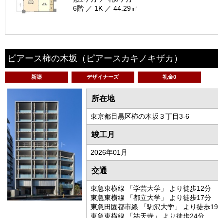
6階 ／ 1K ／ 44.29㎡
ピアース柿の木坂
（ピアースカキノキザカ）
新築
デザイナーズ
礼金0
所在地
東京都目黒区柿の木坂３丁目3-6
竣工月
2026年01月
交通
東急東横線 「学芸大学」 より徒歩12分
東急東横線 「都立大学」 より徒歩17分
東急田園都市線 「駒沢大学」 より徒歩1
東急東横線 「祐天寺」 より徒歩24分