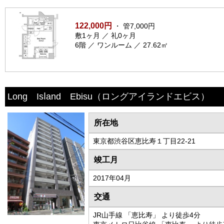
122,000円
・ 管7,000円
敷1ヶ月 ／ 礼0ヶ月
6階 ／ ワンルーム ／ 27.62㎡
Long Isⅼand Ebisu
（ロングアイランドエビス）
所在地
東京都渋谷区恵比寿１丁目22-21
竣工月
2017年04月
交通
JR山手線 「恵比寿」 より徒歩4分