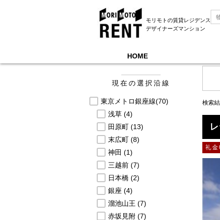
モリモトの賃貸レジデンス
デザイナーズマンション
HOME
モリモトレントTOP
＞
募集中物件一覧, 東京メト
現在の選択沿線
東京メトロ銀座線
(70)
検索結
浅草
(4)
レ
田原町
(13)
末広町
(8)
礼金
神田
(1)
三越前
(7)
日本橋
(2)
銀座
(4)
溜池山王
(7)
赤坂見附
(7)