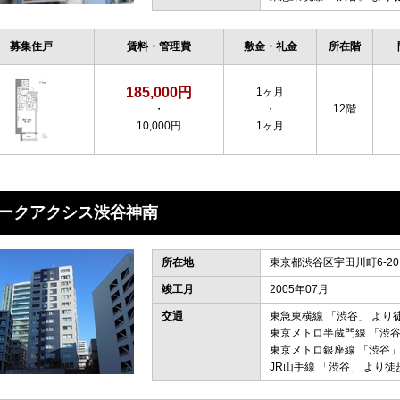
募集住戸
賃料・管理費
敷金・礼金
所在階
185,000円
1ヶ月
・
・
12階
10,000円
1ヶ月
ークアクシス渋谷神南
所在地
東京都渋谷区宇田川町6-20
竣工月
2005年07月
交通
東急東横線
「
渋谷
」 より
東京メトロ半蔵門線
「
渋
東京メトロ銀座線
「
渋谷
」
JR山手線
「
渋谷
」 より徒