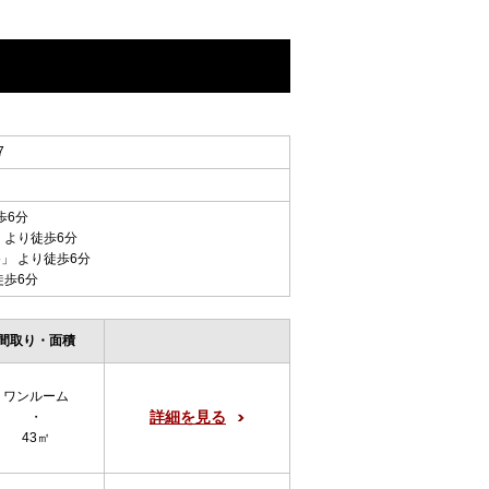
7
歩6分
 より徒歩6分
谷
」 より徒歩6分
徒歩6分
間取り・面積
ワンルーム
詳細を見る
・
43㎡