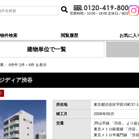
営業時間／10:00～18:00 定休日／祝日
物件検索
閲覧履歴
お気に入
ロ銀座線渋谷, 新着順 で探す
建物単位で一覧
果：
4
件中 1件～4件 を表示
ジディア渋谷
0
所在地
東京都渋谷区宇田川町37-1
竣工月
2006年06月
交通
JR山手線
「
渋谷
」 より徒
東京メトロ銀座線
「
渋谷
」
東京メトロ半蔵門線
「
渋