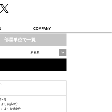
り
COMPANY
部屋単位で一覧
6
歩7分
 より徒歩9分
谷
」 より徒歩9分