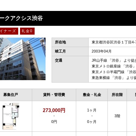
ークアクシス渋谷
イナーズ
礼金0
所在地
東京都渋谷区渋谷１丁目4-
竣工月
2003年04月
交通
JR山手線
「
渋谷
」 より徒
東京メトロ銀座線
「
渋谷
」
東京メトロ半蔵門線
「
渋
東急東横線
「
渋谷
」 より
募集住戸
賃料・管理費
敷金・礼金
所在階
273,000円
1ヶ月
・
・
3階
0円
0ヶ月