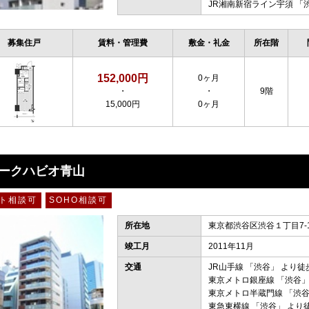
JR湘南新宿ライン宇須
「
募集住戸
賃料・管理費
敷金・礼金
所在階
152,000円
0ヶ月
・
・
9階
15,000円
0ヶ月
ークハビオ青山
ト相談可
SOHO相談可
所在地
東京都渋谷区渋谷１丁目7-
竣工月
2011年11月
交通
JR山手線
「
渋谷
」 より徒
東京メトロ銀座線
「
渋谷
」
東京メトロ半蔵門線
「
渋
東急東横線
「
渋谷
」 より