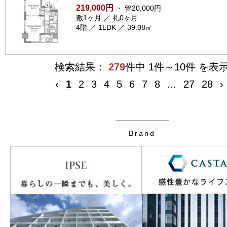
219,000円
・ 管20,000円
敷1ヶ月 ／ 礼0ヶ月
4階 ／ 1LDK ／ 39.08㎡
検索結果：
279
件中 1件～10件 を表
‹
1
2
3
4
5
6
7
8
...
27
28
›
Brand