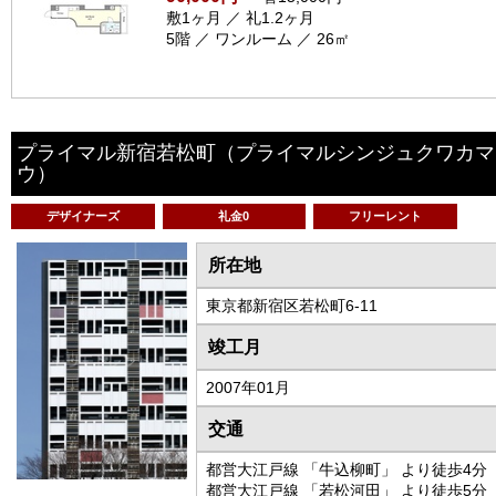
敷1ヶ月 ／ 礼1.2ヶ月
5階 ／ ワンルーム ／ 26㎡
プライマル新宿若松町
（プライマルシンジュクワカマ
ウ）
デザイナーズ
礼金0
フリーレント
所在地
東京都新宿区若松町6-11
竣工月
2007年01月
交通
都営大江戸線 「牛込柳町」 より徒歩4分
都営大江戸線 「若松河田」 より徒歩5分