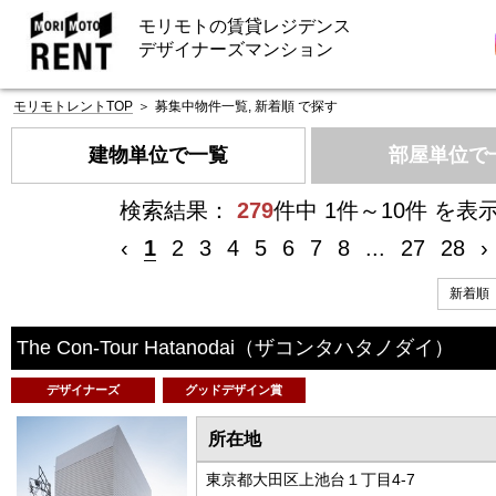
モリモトの賃貸レジデンス
デザイナーズマンション
モリモトレントTOP
＞
募集中物件一覧, 新着順 で探す
建物単位で一覧
部屋単位で
検索結果：
279
件中 1件～10件 を表
‹
1
2
3
4
5
6
7
8
...
27
28
›
The Con-Tour Hatanodai
（ザコンタハタノダイ）
デザイナーズ
グッドデザイン賞
所在地
東京都大田区上池台１丁目4-7