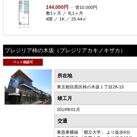
144,000円
・ 管10,000円
敷1ヶ月 ／ 礼1ヶ月
4階 ／ 1K ／ 25.44㎡
プレジリア柿の木坂
（プレジリアカキノキザカ）
ペット相談可
所在地
東京都目黒区柿の木坂１丁目28-15
竣工月
2019年01月
交通
東急東横線 「都立大学」 より徒歩6分