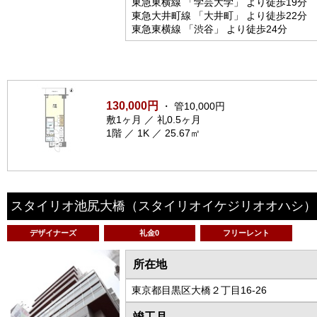
東急東横線 「学芸大学」 より徒歩19分
東急大井町線 「大井町」 より徒歩22分
東急東横線 「渋谷」 より徒歩24分
130,000円
・ 管10,000円
敷1ヶ月 ／ 礼0.5ヶ月
1階 ／ 1K ／ 25.67㎡
スタイリオ池尻大橋
（スタイリオイケジリオオハシ）
デザイナーズ
礼金0
フリーレント
所在地
東京都目黒区大橋２丁目16-26
竣工月