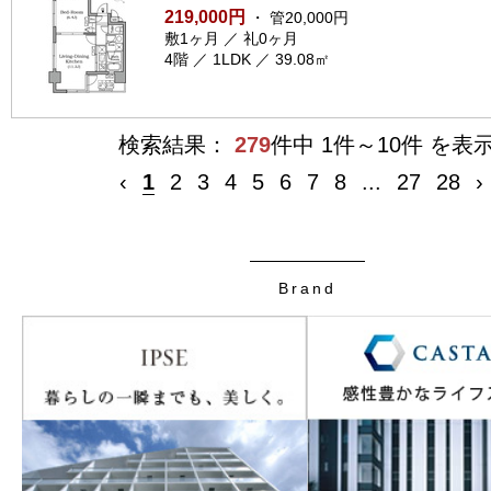
219,000円
・ 管20,000円
敷1ヶ月 ／ 礼0ヶ月
4階 ／ 1LDK ／ 39.08㎡
検索結果：
279
件中 1件～10件 を表
‹
1
2
3
4
5
6
7
8
...
27
28
›
Brand