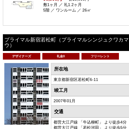
敷1ヶ月 ／ 礼1.2ヶ月
5階 ／ ワンルーム ／ 26㎡
プライマル新宿若松町
（プライマルシンジュクワカマ
ウ）
デザイナーズ
礼金0
フリーレント
所在地
東京都新宿区若松町6-11
竣工月
2007年01月
交通
都営大江戸線 「牛込柳町」 より徒歩4分
都営大江戸線 「若松河田」 より徒歩5分