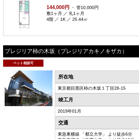
144,000円
・ 管10,000円
敷1ヶ月 ／ 礼1ヶ月
4階 ／ 1K ／ 25.44㎡
プレジリア柿の木坂
（プレジリアカキノキザカ）
ペット相談可
所在地
東京都目黒区柿の木坂１丁目28-15
竣工月
2019年01月
交通
東急東横線 「都立大学」 より徒歩6分