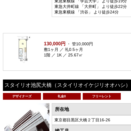
東急東横線 「学芸大学」 より徒歩19分
東急大井町線 「大井町」 より徒歩22分
東急東横線 「渋谷」 より徒歩24分
130,000円
・ 管10,000円
敷1ヶ月 ／ 礼0.5ヶ月
1階 ／ 1K ／ 25.67㎡
スタイリオ池尻大橋
（スタイリオイケジリオオハシ）
デザイナーズ
礼金0
フリーレント
所在地
東京都目黒区大橋２丁目16-26
竣工月