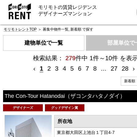
モリモトの賃貸レジデンス
デザイナーズマンション
モリモトレントTOP
＞
募集中物件一覧, 新着順 で探す
建物単位で一覧
部屋単位で
検索結果：
279
件中 1件～10件 を表
‹
1
2
3
4
5
6
7
8
...
27
28
›
The Con-Tour Hatanodai
（ザコンタハタノダイ）
デザイナーズ
グッドデザイン賞
所在地
東京都大田区上池台１丁目4-7