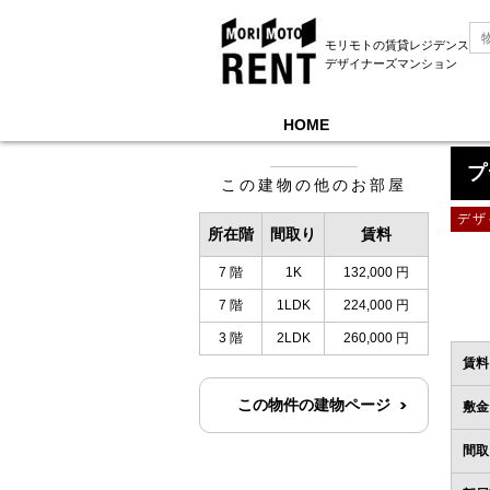
モリモトの賃貸レジデンス
デザイナーズマンション
HOME
モリモトレントTOP
＞
プライムメゾン両国
＞
プ
この建物の他のお部屋
デザ
所在階
間取り
賃料
7 階
1K
132,000 円
7 階
1LDK
224,000 円
3 階
2LDK
260,000 円
賃料
この物件の建物ページ
敷金
間取