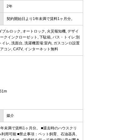
2年
契約開始日より1年未満で賃料1ヶ月分。
ダブルロック, オートロック, 火災報知機, デザイ
ォークインクローゼット, 下駄箱, バス・トイレ:別
ストイレ, 洗面台, 洗濯機置場:室内, ガスコンロ設置
アコン, CATV, インターネット無料
61m
媒介
1年未満で賃料1ヶ月分。 ■退去時のハウスクリ
み利用可能 ■禁止事項：ペット飼育、石油器具、