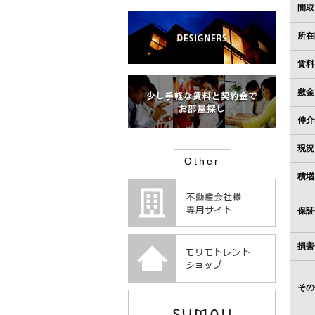
間取
所在
賃料
敷金
仲介
現況
Other
積増
保証
損害
その