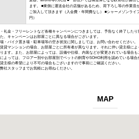
楽器、airbnb等の民泊 ■一部住戸では構造体となる鉄骨柱が
ます。 ■東側に運送会社の店舗があるため、荷下ろし等の作業音が
ご加入して頂きます（入会費・年間費なし） ■シャーメゾンライフCLU
円）
・礼金・フリーレントなど各種キャンペーンにつきましては、予告なく終了したり
た、キャンペーンはお部屋ごとに異なる場合がございます。
場・バイク置き場・駐車場等の空き状況に関しましては、お問い合わせください。
賃貸マンションの場合、お部屋ごとに所有者が異なります。それに伴い貸主様によ
ります。また、お部屋によっては、設備や仕様、内装などが変更されている場合も
によっては、フロアー別やお部屋別でペットの飼育やSOHO利用を認めている場合
貸主様の希望により不可の場合もございますので事前にご確認ください。
弊社スタッフまでお気軽にお尋ねください。
MAP