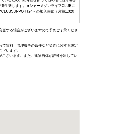
露出しているため、鉄骨柱を伝って他の階に音が響き
発生致します。 ■シャーメゾンライフCLUBに
BSUPPORT24への加入任意（月額1,320
変更する場合がございますので予めご了承くださ
って賃料・管理費等の条件など契約に関する設定
ございます。
がございます。また、建物自体が許可を出してい