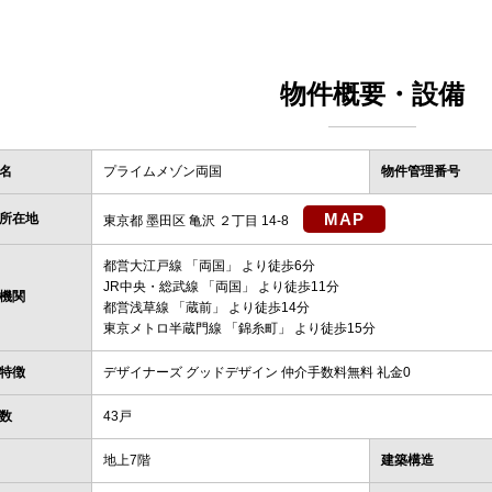
物件概要・設備
名
プライムメゾン両国
物件管理番号
MAP
所在地
東京都 墨田区 亀沢 ２丁目 14-8
都営大江戸線
「
両国
」 より徒歩6分
JR中央・総武線
「
両国
」 より徒歩11分
機関
都営浅草線
「
蔵前
」 より徒歩14分
東京メトロ半蔵門線
「
錦糸町
」 より徒歩15分
特徴
デザイナーズ グッドデザイン 仲介手数料無料 礼金0
数
43戸
地上7階
建築構造