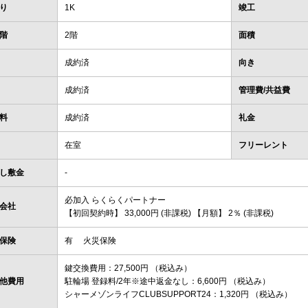
り
1K
竣工
階
2階
面積
成約済
向き
成約済
管理費/共益費
料
成約済
礼金
在室
フリーレント
し敷金
-
必加入 らくらくパートナー
会社
【初回契約時】 33,000円 (非課税) 【月額】 2％ (非課税)
保険
有 火災保険
鍵交換費用：27,500円 （税込み）
他費用
駐輪場 登録料/2年※途中返金なし：6,600円 （税込み）
シャーメゾンライフCLUBSUPPORT24：1,320円 （税込み）