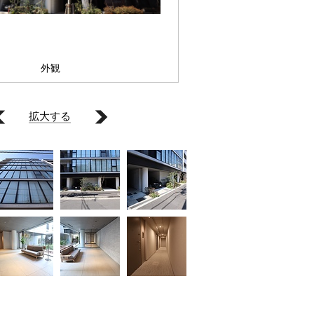
外観
拡大する