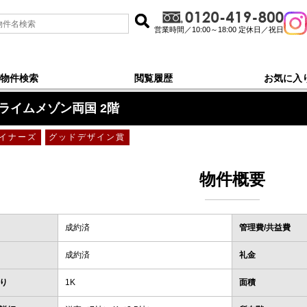
営業時間／10:00～18:00 定休日／祝日
物件検索
閲覧履歴
お気に入
2階
ライムメゾン両国 2階
イナーズ
グッドデザイン賞
物件概要
成約済
管理費/共益費
成約済
礼金
り
1K
面積