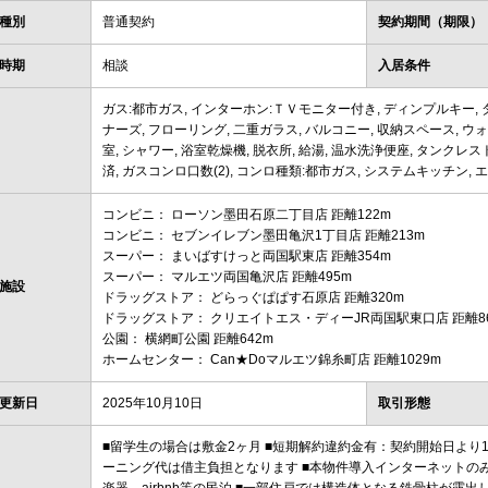
種別
普通契約
契約期間（期限）
時期
相談
入居条件
ガス:都市ガス, インターホン:ＴＶモニター付き, ディンプルキー, 
ナーズ, フローリング, 二重ガラス, バルコニー, 収納スペース, ウ
室, シャワー, 浴室乾燥機, 脱衣所, 給湯, 温水洗浄便座, タンクレ
済, ガスコンロ口数(2), コンロ種類:都市ガス, システムキッチン, エ
コンビニ： ローソン墨田石原二丁目店 距離122m
コンビニ： セブンイレブン墨田亀沢1丁目店 距離213m
スーパー： まいばすけっと両国駅東店 距離354m
スーパー： マルエツ両国亀沢店 距離495m
施設
ドラッグストア： どらっぐぱぱす石原店 距離320m
ドラッグストア： クリエイトエス・ディーJR両国駅東口店 距離8
公園： 横網町公園 距離642m
ホームセンター： Can★Doマルエツ錦糸町店 距離1029m
更新日
2025年10月10日
取引形態
■留学生の場合は敷金2ヶ月 ■短期解約違約金有：契約開始日より
ーニング代は借主負担となります ■本物件導入インターネットの