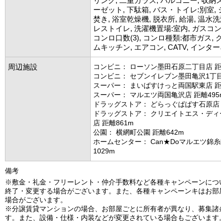
リング, 二重ガラス, バルコニー, 収納
ーゼット, 下駄箱, バス・トイレ:別室, 
焚き, 浴室乾燥機, 脱衣所, 給湯, 温水
レストイレ, 洗濯機置場:室内, ガスコ
コンロ口数(3), コンロ種類:都市ガス, 
ムキッチン, エアコン, CATV, イン
周辺施設
コンビニ： ローソン墨田石原二丁目店 距
コンビニ： セブンイレブン墨田亀沢1丁目
スーパー： まいばすけっと両国駅東店 距
スーパー： マルエツ両国亀沢店 距離495
ドラッグストア： どらっぐぱぱす石原店 
ドラッグストア： クリエイトエス・ディ
店 距離861m
公園： 横網町公園 距離642m
ホームセンター： Can★Doマルエツ錦糸
1029m
備考
※敷金・礼金・フリーレント・仲介手数料など各種キャンペーンにつ
終了・変更する場合がございます。また、各種キャンペーンキはお部
場合がございます。
※分譲賃貸マンションの場合、お部屋ごとに所有者が異なり、募集諸
す。また、設備・仕様・内装などが変更されている場合もございます