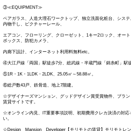
③≪EQUIPMENT≫
ペアガラス、人造大理石ワークトップ、独立洗面化粧台、システ
内物干し、ピクチャーレール、
エアコン、フローリング、クローゼット、1キー2ロック、オー
ボックス、防犯カメラ、
内廊下設計、インターネット利用料無料etc。
④大江戸線「両国」駅徒歩7分、総武線・半蔵門線「錦糸町」駅徒
⑤1R・1K・1LDK・2LDK、25.05㎡～58.88㎡。
⑥総戸数43戸、鉄骨造、地上7階建。
☆デザイナーズマンション、グッドデザイン賞受賞物件、ブラン
賃貸サイトです。
☆オンライン内見、IT重要事項説明、初期費用クレカ決済の対応
い。
☆Design Mansion Developer【モリモトの賃貸】モリモトレ