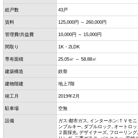
総戸数
43戸
賃料
125,000円 ～ 260,000円
管理費/共益費
10,000円 ～ 15,000円
間取り
1K・2LDK
専有面積
25.05㎡ ～ 58.88㎡
建築構造
鉄骨
建物階建
地上7階
竣工月
2019年2月
駐車場
空無
設備
ガス:都市ガス, インターホン:ＴＶモニ
ンプルキー, ダブルロック, オートロッ
２面採光, デザイナーズ, フローリング