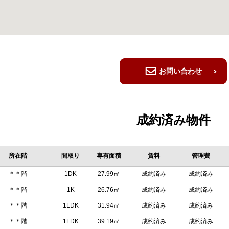
お問い合わせ
成約済み物件
所在階
間取り
専有面積
賃料
管理費
＊＊階
1DK
27.99㎡
成約済み
成約済み
＊＊階
1K
26.76㎡
成約済み
成約済み
＊＊階
1LDK
31.94㎡
成約済み
成約済み
＊＊階
1LDK
39.19㎡
成約済み
成約済み