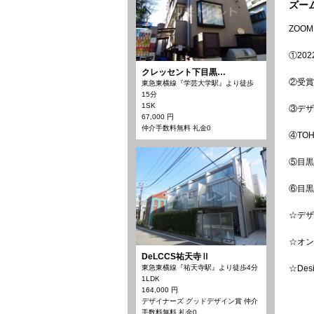
ズー
ZOOM
①20
クレッセント下目黒…
②受賞
東急東横線『学芸大学駅』より徒歩
15分
1SK
③デザ
67,000 円
仲介手数料無料 礼金0
④TO
⑤目黒
⑥目黒
☆デザ
☆オン
DeLCCS祐天寺Ⅱ
東急東横線『祐天寺駅』より徒歩4分
☆De
1LDK
164,000 円
デザイナーズ グッドデザイン賞 仲介
手数料無料 礼金0