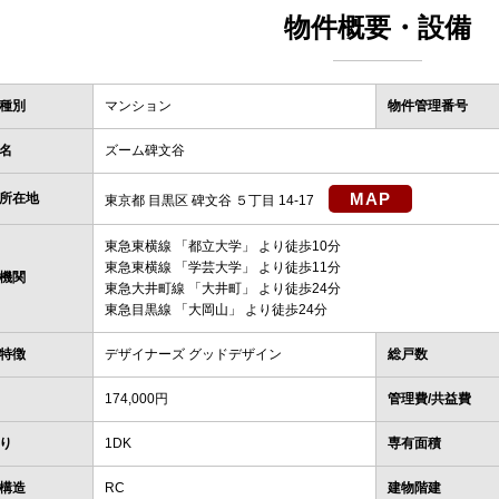
物件概要・設備
種別
マンション
物件管理番号
名
ズーム碑文谷
MAP
所在地
東京都 目黒区 碑文谷 ５丁目 14-17
東急東横線
「
都立大学
」 より徒歩10分
東急東横線
「
学芸大学
」 より徒歩11分
機関
東急大井町線
「
大井町
」 より徒歩24分
東急目黒線
「
大岡山
」 より徒歩24分
特徴
デザイナーズ グッドデザイン
総戸数
174,000円
管理費/共益費
り
1DK
専有面積
構造
RC
建物階建