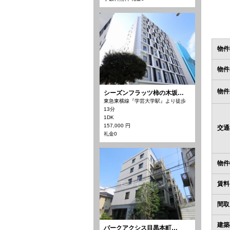
物件
物件
物件
シーズンフラッツ柿の木坂…
東急東横線『学芸大学駅』より徒歩
13分
1DK
157,000 円
交通
礼金0
物件
賃料
間取
建築
パークアクシス目黒本町…