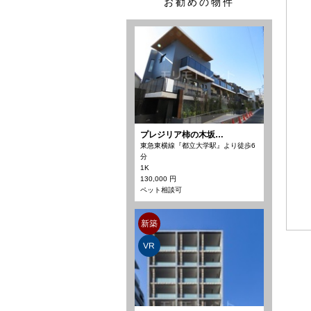
お勧めの物件
プレジリア柿の木坂…
東急東横線『都立大学駅』より徒歩6
分
1K
130,000 円
ペット相談可
新築
VR