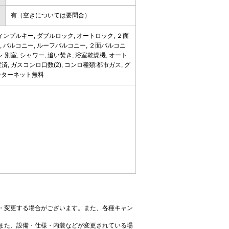
有（空きについては要問合）
ィンプルキー, ダブルロック, オートロック, ２面
付, バルコニー, ルーフバルコニー, ２面バルコニ
:別室, シャワー, 追い焚き, 浴室乾燥機, オート
済, ガスコンロ口数(2), コンロ種類:都市ガス, グ
インターネット無料
・変更する場合がございます。また、各種キャン
また、設備・仕様・内装などが変更されている場