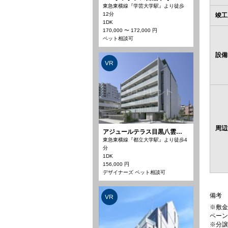
東急東横線『学芸大学駅』より徒歩
12分
竣工
1DK
170,000 〜 172,000 円
ペット相談可
設備
VR
周辺
アジュールテラス目黒八雲…
東急東横線『都立大学駅』より徒歩4
分
1DK
156,000 円
デザイナーズ ペット相談可
備考
VR
※敷金
ペーン
※分譲