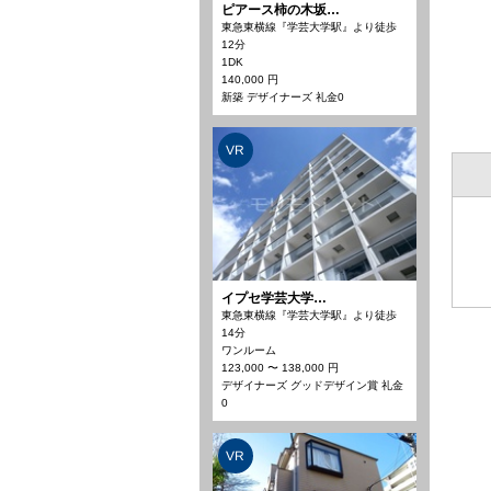
ピアース柿の木坂…
東急東横線『学芸大学駅』より徒歩
12分
1DK
140,000 円
新築 デザイナーズ 礼金0
VR
イプセ学芸大学…
東急東横線『学芸大学駅』より徒歩
14分
ワンルーム
123,000 〜 138,000 円
デザイナーズ グッドデザイン賞 礼金
0
VR