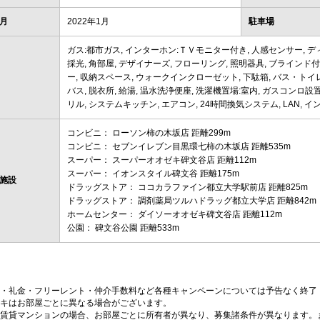
月
2022年1月
駐車場
ガス:都市ガス, インターホン:ＴＶモニター付き, 人感センサー, デ
採光, 角部屋, デザイナーズ, フローリング, 照明器具, ブラインド
ー, 収納スペース, ウォークインクローゼット, 下駄箱, バス・トイレ
バス, 脱衣所, 給湯, 温水洗浄便座, 洗濯機置場:室内, ガスコンロ設置
リル, システムキッチン, エアコン, 24時間換気システム, LAN, 
コンビニ： ローソン柿の木坂店 距離299m
コンビニ： セブンイレブン目黒環七柿の木坂店 距離535m
スーパー： スーパーオオゼキ碑文谷店 距離112m
スーパー： イオンスタイル碑文谷 距離175m
施設
ドラッグストア： ココカラファイン都立大学駅前店 距離825m
ドラッグストア： 調剤薬局ツルハドラッグ都立大学店 距離842m
ホームセンター： ダイソーオオゼキ碑文谷店 距離112m
公園： 碑文谷公園 距離533m
・礼金・フリーレント・仲介手数料など各種キャンペーンについては予告なく終了
キはお部屋ごとに異なる場合がございます。
賃貸マンションの場合、お部屋ごとに所有者が異なり、募集諸条件が異なります。