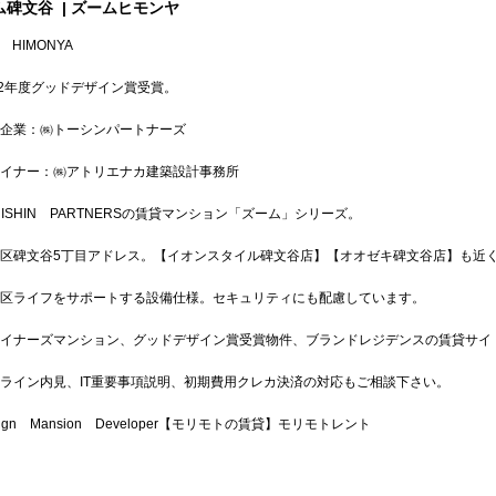
ム碑文谷
| ズームヒモンヤ
 HIMONYA
22年度グッドデザイン賞受賞。
企業：㈱トーシンパートナーズ
イナー：㈱アトリエナカ建築設計事務所
HISHIN PARTNERSの賃貸マンション「ズーム」シリーズ。
区碑文谷5丁目アドレス。【イオンスタイル碑文谷店】【オオゼキ碑文谷店】も近
区ライフをサポートする設備仕様。セキュリティにも配慮しています。
イナーズマンション、グッドデザイン賞受賞物件、ブランドレジデンスの賃貸サイ
ライン内見、IT重要事項説明、初期費用クレカ決済の対応もご相談下さい。
sign Mansion Developer【モリモトの賃貸】モリモトレント