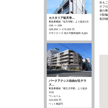
合もご
※フロ
者の希
※駐輪
カスタリア祐天寺…
各詳細
東急東横線『祐天寺駅』より徒歩1分
1SK 〜 1DK
168,000 〜 173,000 円
デザイナーズ 仲介手数料無料 礼金0
パークアクシス自由が丘テラ
ス…
東急東横線『都立大学駅』より徒歩
10分
ワンルーム
143,000 円
ペット相談可