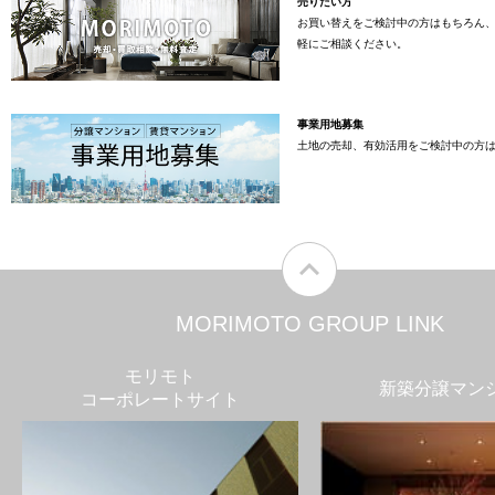
売りたい方
お買い替えをご検討中の方はもちろん
軽にご相談ください。
事業用地募集
土地の売却、有効活用をご検討中の方
MORIMOTO GROUP LINK
モリモト
新築分譲マン
コーポレートサイト