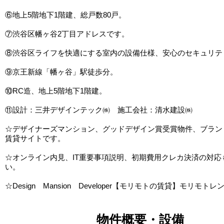
⑥地上5階地下1階建、総戸数80戸。
⑦渋谷区幡ヶ谷2丁目アドレスです。
⑧渋谷区ライフを快適にする室内の設備仕様、安心のセキュリテ
⑨京王新線「幡ヶ谷」駅徒歩分。
⑩RC造、地上5階地下1階建。
⑪設計：三井デザインテック㈱ 施工会社：清水建設㈱
☆デザイナーズマンション、グッドデザイン賞受賞物件、ブラン
賃貸サイトです。
☆オンライン内見、IT重要事項説明、初期費用クレカ決済の対応
い。
☆Design Mansion Developer【モリモトの賃貸】モリモトレ
物件概要・設備