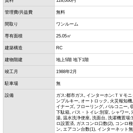
賃料
128,000円
管理費/共益費
無料
間取り
ワンルーム
専有面積
25.05㎡
建築構造
RC
建物階建
地上5階 地下1階
竣工月
1988年2月
駐車場
無
設備
ガス:都市ガス, インターホン:ＴＶモニ
ンプルキー, オートロック, 火災報知機,
イナーズ, フローリング, バルコニー, 
下駄箱, バス・トイレ:別室, シャワー, 
湯, 温水洗浄便座, 洗面台, 洗濯機置場:
ロ設置済, ガスコンロ口数(2), コンロ種類
ン, エアコン台数(1), インターネット