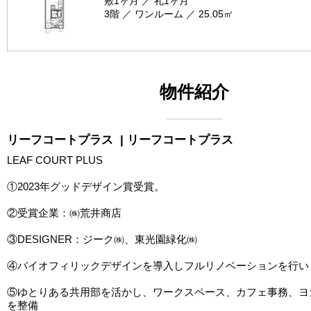
敷1ヶ月 ／ 礼1ヶ月
3階 ／ ワンルーム ／ 25.05㎡
物件紹介
リーフコートプラス
| リーフコートプラス
LEAF COURT PLUS
①2023年グッドデザイン賞受賞。
②受賞企業：㈱荒井商店
③DESIGNER：ジーク㈱、東光園緑化㈱
④バイオフィリックデザインを導入しフルリノベーションを行い
⑤ゆとりある共用部を活かし、ワークスペース、カフェ事務、ヨ
を整備