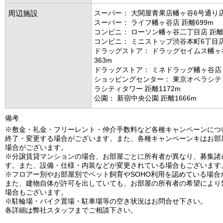
周辺施設
スーパー： 大関屋青果店幡ヶ谷6号通り店 
スーパー： ライフ幡ヶ谷店 距離699m
コンビニ： ローソン幡ヶ谷二丁目店 距離1
コンビニ： ミニストップ渋谷本町6丁目店 
ドラッグストア： ドラッグセイムス幡ヶ
363m
ドラッグストア： ミネドラッグ幡ヶ谷店 
ショッピングセンター： 東京オペラシテ
ラシティタワー 距離1172m
公園： 新宿中央公園 距離1666m
備考
※敷金・礼金・フリーレント・仲介手数料など各種キャンペーンにつ
終了・変更する場合がございます。また、各種キャンペーンキはお部
場合がございます。
※分譲賃貸マンションの場合、お部屋ごとに所有者が異なり、募集諸
す。また、設備・仕様・内装などが変更されている場合もございます
※フロアー別やお部屋別でペット飼育やSOHO利用を認めている場合
また、建物自体が許可を出していても、お部屋の所有者の希望により
場合もございます。
※駐輪場・バイク置場・駐車場等の空き状況はお問合せ下さい。
各詳細は弊社スタッフまでご相談下さい。