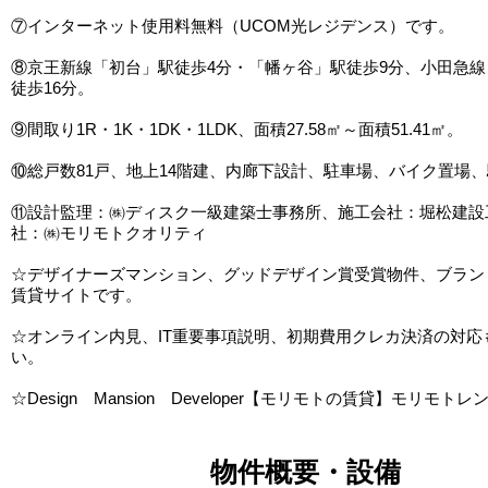
⑦インターネット使用料無料（UCOM光レジデンス）です。
⑧京王新線「初台」駅徒歩4分・「幡ヶ谷」駅徒歩9分、小田急
徒歩16分。
⑨間取り1R・1K・1DK・1LDK、面積27.58㎡～面積51.41㎡。
⑩総戸数81戸、地上14階建、内廊下設計、駐車場、バイク置場
⑪設計監理：㈱ディスク一級建築士事務所、施工会社：堀松建設
社：㈱モリモトクオリティ
☆デザイナーズマンション、グッドデザイン賞受賞物件、ブラン
賃貸サイトです。
☆オンライン内見、IT重要事項説明、初期費用クレカ決済の対応
い。
☆Design Mansion Developer【モリモトの賃貸】モリモトレ
物件概要・設備