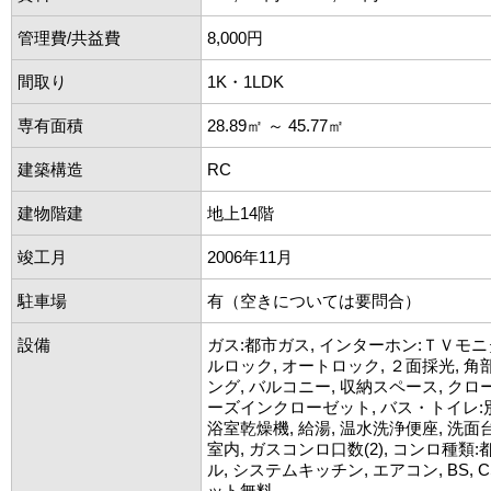
管理費/共益費
8,000円
間取り
1K・1LDK
専有面積
28.89㎡ ～ 45.77㎡
建築構造
RC
建物階建
地上14階
竣工月
2006年11月
駐車場
有（空きについては要問合）
設備
ガス:都市ガス, インターホン:ＴＶモニ
ルロック, オートロック, ２面採光, 角
ング, バルコニー, 収納スペース, クロ
ーズインクローゼット, バス・トイレ:別
浴室乾燥機, 給湯, 温水洗浄便座, 洗面台
室内, ガスコンロ口数(2), コンロ種類:
ル, システムキッチン, エアコン, BS, 
ット無料