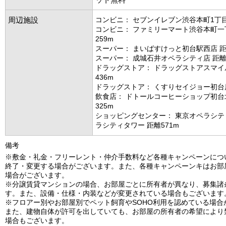
周辺施設
コンビニ： セブンイレブン渋谷本町1丁目
コンビニ： ファミリーマート渋谷本町一
259m
スーパー： まいばすけっと初台駅西店 距
スーパー： 成城石井オペラシティ店 距離5
ドラッグストア： ドラッグストアスマイ
436m
ドラッグストア： くすりセイジョー初台店
飲食店： ドトールコーヒーショップ初台
325m
ショッピングセンター： 東京オペラシテ
ラシティタワー 距離571m
備考
※敷金・礼金・フリーレント・仲介手数料など各種キャンペーンにつ
終了・変更する場合がございます。また、各種キャンペーンキはお部
場合がございます。
※分譲賃貸マンションの場合、お部屋ごとに所有者が異なり、募集諸
す。また、設備・仕様・内装などが変更されている場合もございます
※フロアー別やお部屋別でペット飼育やSOHO利用を認めている場合
また、建物自体が許可を出していても、お部屋の所有者の希望により
場合もございます。