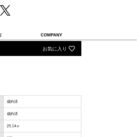
り
COMPANY
お気に入り
成約済
成約済
25.14㎡