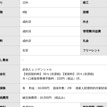
り
1DK
竣工
階
9階
面積
成約済
向き
成約済
管理費/共益費
料
成約済
礼金
在室
フリーレント
し敷金
-
必加入 レジデンシャル
会社
【初回契約時】 50％ (非課税) 【更新時】 25％ (非課税)
月々口座振替事務手数料：220円（税込）/月。
保険
有 料金：18,000円 損保年数：2年 借家人賠償特約付家財
他費用
鍵交換費用：16,500円 （税込み）