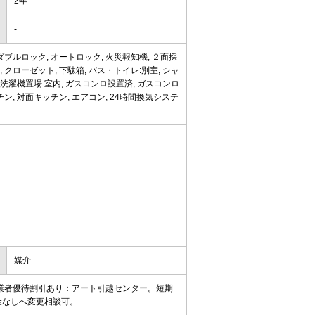
2年
-
ダブルロック, オートロック, 火災報知機, ２面採
, クローゼット, 下駄箱, バス・トイレ:別室, シャ
立, 洗濯機置場:室内, ガスコンロ設置済, ガスコンロ
チン, 対面キッチン, エアコン, 24時間換気システ
媒介
業者優待割引あり：アート引越センター。短期
金なしへ変更相談可。