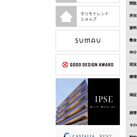
間取
所在
賃料
敷金
仲介
現況
積増
保証
損害
その