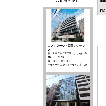
お勧めの物件
部屋
向き
コスモグラシア両国レジデン
ス…
都営大江戸線『両国駅』より徒歩5分
1DK 〜 1SLDK
126,000 〜 193,000 円
デザイナーズ グッドデザイン賞 礼金
0