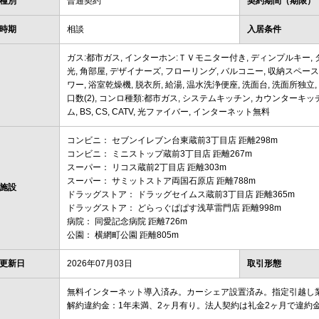
種別
普通契約
契約期間（期限）
時期
相談
入居条件
ガス:都市ガス, インターホン:ＴＶモニター付き, ディンプルキー, 
光, 角部屋, デザイナーズ, フローリング, バルコニー, 収納スペース
ワー, 浴室乾燥機, 脱衣所, 給湯, 温水洗浄便座, 洗面台, 洗面所独
口数(2), コンロ種類:都市ガス, システムキッチン, カウンターキッ
ム, BS, CS, CATV, 光ファイバー, インターネット無料
コンビニ： セブンイレブン台東蔵前3丁目店 距離298m
コンビニ： ミニストップ蔵前3丁目店 距離267m
スーパー： リコス蔵前2丁目店 距離303m
スーパー： サミットストア両国石原店 距離788m
施設
ドラッグストア： ドラッグセイムス蔵前3丁目店 距離365m
ドラッグストア： どらっぐぱぱす浅草雷門店 距離998m
病院： 同愛記念病院 距離726m
公園： 横網町公園 距離805m
更新日
2026年07月03日
取引形態
無料インターネット導入済み。カーシェア設置済み。指定引越し
解約違約金：1年未満、2ヶ月有り。法人契約は礼金2ヶ月で違約