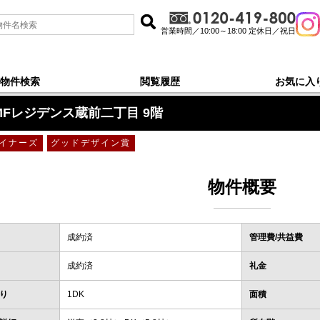
営業時間／10:00～18:00 定休日／祝日
物件検索
閲覧履歴
お気に入
目
＞
9階
MFレジデンス蔵前二丁目 9階
イナーズ
グッドデザイン賞
物件概要
成約済
管理費/共益費
成約済
礼金
り
1DK
面積