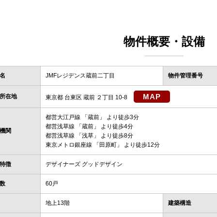
物件概要・設備
名
JMFレジデンス蔵前二丁目
物件管理番号
MAP
所在地
東京都 台東区 蔵前 ２丁目 10-8
都営大江戸線
「
蔵前
」 より徒歩3分
都営浅草線
「
蔵前
」 より徒歩4分
機関
都営浅草線
「
浅草
」 より徒歩8分
東京メトロ銀座線
「
田原町
」 より徒歩12分
特徴
デザイナーズ グッドデザイン
数
60戸
地上13階
建築構造