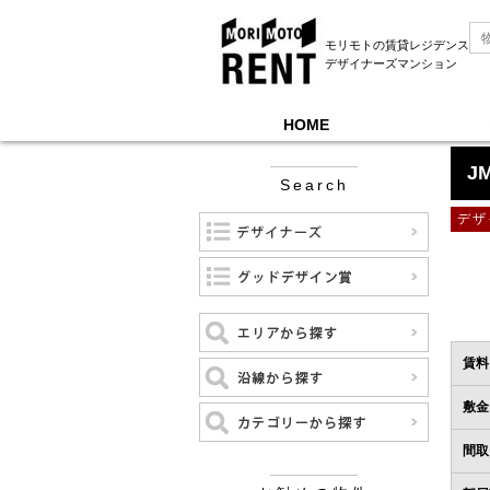
モリモトの賃貸レジデンス
デザイナーズマンション
HOME
モリモトレントTOP
＞
JMFレジデンス蔵前二丁
J
Search
デザ
賃料
敷金
間取