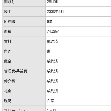
間取り
2SLDK
竣工
2003年5月
所在階
6階
面積
74.28㎡
賃料
成約済
向き
東
敷金
成約済
管理費/共益費
成約済
仲介料
成約済
礼金
成約済
現況
在室
フリーレント
1ヶ月