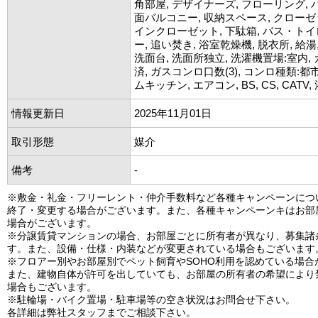
角部屋, デザイナーズ, フローリング, 
面バルコニー, 収納スペース, クローゼ
インクローゼット, 下駄箱, バス・トイ
ー, 追い焚き, 浴室乾燥機, 脱衣所, 給湯
洗面台, 洗面所独立, 洗濯機置場:室内
済, ガスコンロ口数(3), コンロ種類:都
ムキッチン, エアコン, BS, CS, CATV
情報更新日
2025年11月01日
取引形態
媒介
備考
-
※敷金・礼金・フリーレント・仲介手数料など各種キャンペーンにつ
終了・変更する場合がございます。また、各種キャンペーンキはお部
場合がございます。
※分譲賃貸マンションの場合、お部屋ごとに所有者が異なり、募集諸
す。また、設備・仕様・内装などが変更されている場合もございます
※フロアー別やお部屋別でペット飼育やSOHO利用を認めている場合
また、建物自体が許可を出していても、お部屋の所有者の希望により
場合もございます。
※駐輪場・バイク置場・駐車場等の空き状況はお問合せ下さい。
各詳細は弊社スタッフまでご相談下さい。