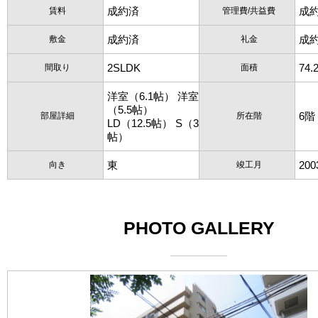
成約済
成
賃料
管理費/共益費
成約済
成
敷金
礼金
2SLDK
74.
間取り
面積
洋室（6.1帖） 洋室
（5.5帖）
6階
部屋詳細
所在階
LD（12.5帖） S（3
帖）
東
20
向き
竣工月
PHOTO GALLERY