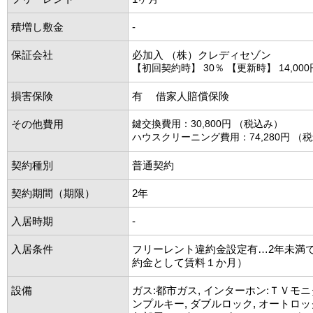
積増し敷金
-
保証会社
必加入 （株）クレディセゾン
【初回契約時】 30％ 【更新時】 14,000
損害保険
有 借家人賠償保険
その他費用
鍵交換費用：30,800円 （税込み）
ハウスクリーニング費用：74,280円 （
契約種別
普通契約
契約期間（期限）
2年
入居時期
-
入居条件
フリーレント違約金設定有…2年未満
約金として賃料１か月）
設備
ガス:都市ガス, インターホン:ＴＶモニ
ンプルキー, ダブルロック, オートロック