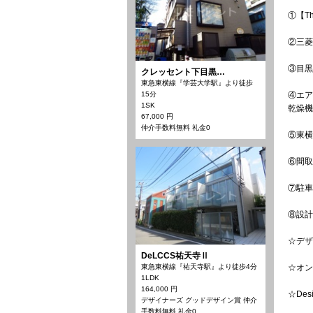
①【T
②三菱
③目黒
クレッセント下目黒…
東急東横線『学芸大学駅』より徒歩
15分
④エア
1SK
乾燥機
67,000 円
仲介手数料無料 礼金0
⑤東横
⑥間取
⑦駐車
⑧設計
☆デザ
DeLCCS祐天寺Ⅱ
東急東横線『祐天寺駅』より徒歩4分
☆オン
1LDK
164,000 円
☆De
デザイナーズ グッドデザイン賞 仲介
手数料無料 礼金0