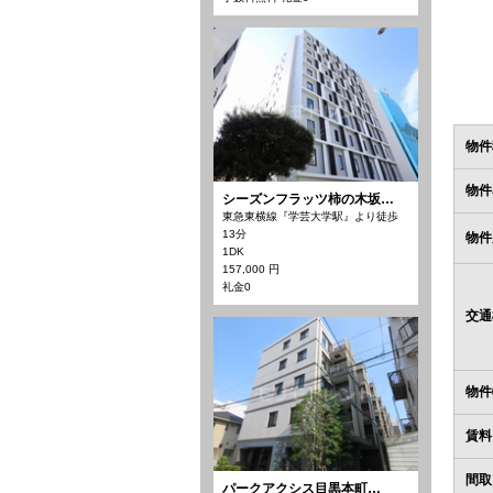
物件
物件
シーズンフラッツ柿の木坂…
東急東横線『学芸大学駅』より徒歩
13分
物件
1DK
157,000 円
礼金0
交通
物件
賃料
間取
パークアクシス目黒本町…