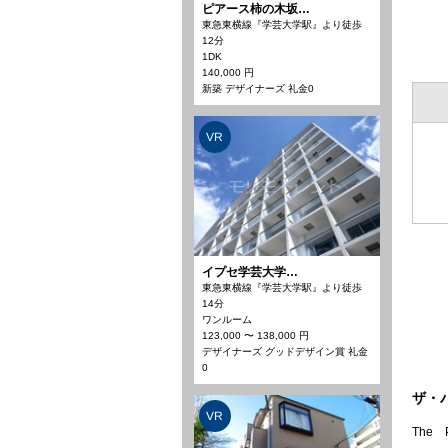
ピアース柿の木坂…
東急東横線『学芸大学駅』より徒歩
12分
1DK
140,000 円
新築 デザイナーズ 礼金0
VR
イプセ学芸大学…
東急東横線『学芸大学駅』より徒歩
14分
ワンルーム
123,000 〜 138,000 円
デザイナーズ グッドデザイン賞 礼金
0
ザ・
VR
The 