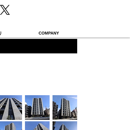
り
COMPANY