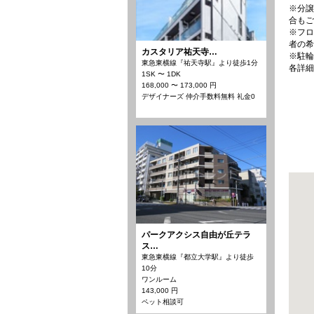
※分譲
合もご
※フロ
者の希
カスタリア祐天寺…
※駐輪
東急東横線『祐天寺駅』より徒歩1分
各詳細
1SK 〜 1DK
168,000 〜 173,000 円
デザイナーズ 仲介手数料無料 礼金0
パークアクシス自由が丘テラ
ス…
東急東横線『都立大学駅』より徒歩
10分
ワンルーム
143,000 円
ペット相談可