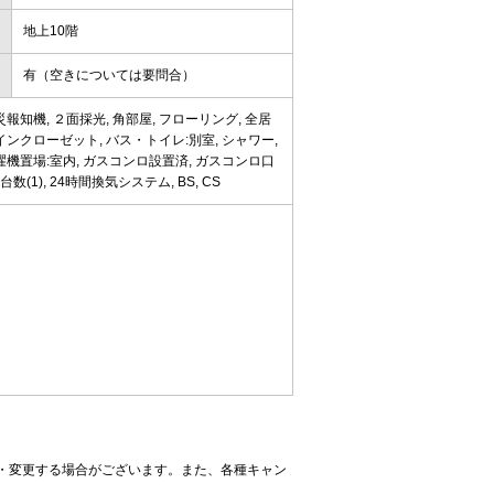
地上10階
有（空きについては要問合）
報知機, ２面採光, 角部屋, フローリング, 全居
インクローゼット, バス・トイレ:別室, シャワー,
 洗濯機置場:室内, ガスコンロ設置済, ガスコンロ口
(1), 24時間換気システム, BS, CS
・変更する場合がございます。また、各種キャン