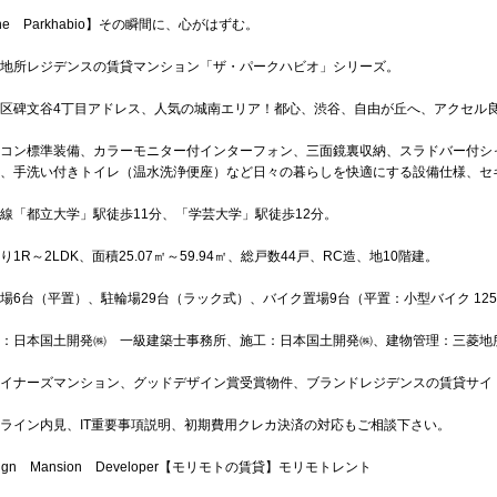
he Parkhabio】その瞬間に、心がはずむ。
地所レジデンスの賃貸マンション「ザ・パークハビオ」シリーズ。
区碑文谷4丁目アドレス、人気の城南エリア！都心、渋谷、自由が丘へ、アクセル
コン標準装備、カラーモニター付インターフォン、三面鏡裏収納、スラドバー付シ
、手洗い付きトイレ（温水洗浄便座）など日々の暮らしを快適にする設備仕様、セ
線「都立大学」駅徒歩11分、「学芸大学」駅徒歩12分。
り1R～2LDK、面積25.07㎡～59.94㎡、総戸数44戸、RC造、地10階建。
場6台（平置）、駐輪場29台（ラック式）、バイク置場9台（平置：小型バイク 125c
：日本国土開発㈱ 一級建築士事務所、施工：日本国土開発㈱、建物管理：三菱地
イナーズマンション、グッドデザイン賞受賞物件、ブランドレジデンスの賃貸サイ
ライン内見、IT重要事項説明、初期費用クレカ決済の対応もご相談下さい。
sign Mansion Developer【モリモトの賃貸】モリモトレント