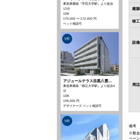
東急東横線『学芸大学駅』より徒歩
建築
12分
1DK
170,000 〜 172,000 円
竣工
ペット相談可
VR
設備
アジュールテラス目黒八雲…
周辺
東急東横線『都立大学駅』より徒歩4
分
1DK
156,000 円
デザイナーズ ペット相談可
VR
備考
※敷金
ペーン