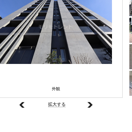
外観
拡大する