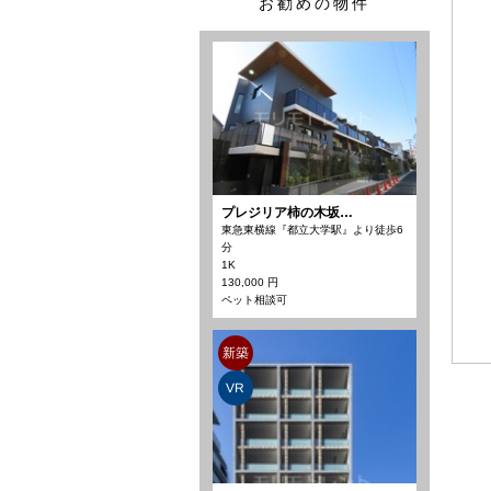
お勧めの物件
プレジリア柿の木坂…
東急東横線『都立大学駅』より徒歩6
分
1K
130,000 円
ペット相談可
新築
VR