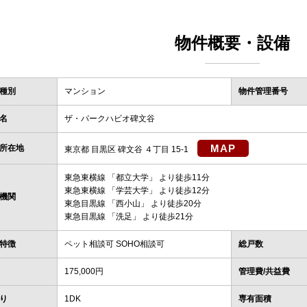
物件概要・設備
種別
マンション
物件管理番号
名
ザ・パークハビオ碑文谷
MAP
所在地
東京都 目黒区 碑文谷 ４丁目 15-1
東急東横線
「
都立大学
」 より徒歩11分
東急東横線
「
学芸大学
」 より徒歩12分
機関
東急目黒線
「
西小山
」 より徒歩20分
東急目黒線
「
洗足
」 より徒歩21分
特徴
ペット相談可 SOHO相談可
総戸数
175,000円
管理費/共益費
り
1DK
専有面積