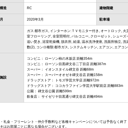
構造
RC
建物階建
月
2020年3月
駐車場
ガス:都市ガス, インターホン:ＴＶモニター付き, オートロック, 火災
室フローリング, 全室照明付, バルコニー, クローゼット, シューズ
追い焚き, 浴室乾燥機, 脱衣所, 給湯, 温水洗浄便座, 洗面所独立,
数(2), コンロ種類:都市ガス, システムキッチン, エアコン, エアコン台数
コンビニ： ローソン柿の木坂店 距離354m
コンビニ： ローソン目黒碑文谷二丁目店 距離387m
スーパー： イオンスタイル碑文谷 距離68m
スーパー： スーパーオオゼキ碑文谷店 距離158m
施設
ドラッグストア： トモズ学芸大学店 距離972m
ドラッグストア： ココカラファイン学芸大学駅前店 距離883m
公園： 碑文谷公園 距離599m
飲食店： サイゼリヤ目黒通り碑文谷店 距離494m
・礼金・フリーレント・仲介手数料など各種キャンペーンについては予告なく終了
キはお部屋ごとに異なる場合がございます。