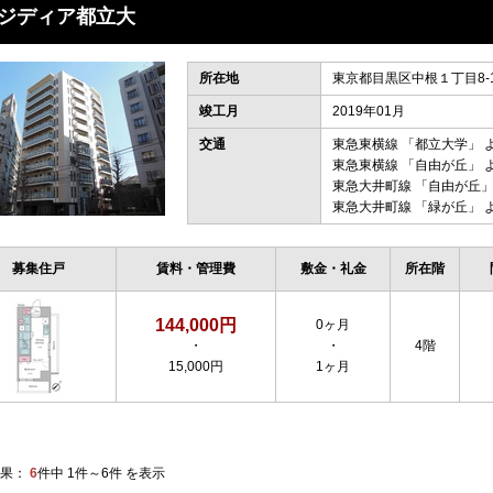
ジディア都立大
所在地
東京都目黒区中根１丁目8-
竣工月
2019年01月
交通
東急東横線
「
都立大学
」 
東急東横線
「
自由が丘
」 
東急大井町線
「
自由が丘
」
東急大井町線
「
緑が丘
」 
募集住戸
賃料・管理費
敷金・礼金
所在階
144,000円
0ヶ月
・
・
4階
15,000円
1ヶ月
果：
6
件中 1件～6件 を表示