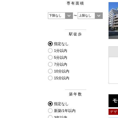
専有面積
〜
駅徒歩
指定なし
1分以内
5分以内
7分以内
10分以内
15分以内
築年数
モ
指定なし
新築/1年以内
デザ
3年以内