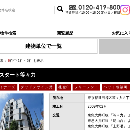
営業時間／10:00～18:00 定休日／祝日
物件検索
閲覧履歴
お気に入
線自由が丘, 新着順 で探す
建物単位で一覧
果：
6
件中 1件～6件 を表示
スタート等々力
イナーズ
グッドデザイン賞
礼金0
フリーレント
ペット相談可
所在地
東京都世田谷区等々力２丁目
竣工月
2009年02月
交通
東急大井町線
「
等々力
」 
東急大井町線
「
尾山台
」 
東急大井町線
「
上野毛
」 