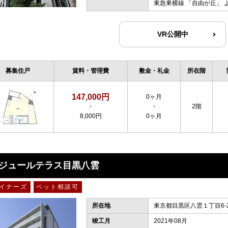
東急東横線
「
自由が丘
」 
VR公開中
募集住戸
賃料・管理費
敷金・礼金
所在階
147,000円
0ヶ月
・
・
2階
8,000円
0ヶ月
ジュールテラス目黒八雲
イナーズ
ペット相談可
所在地
東京都目黒区八雲１丁目6-
竣工月
2021年08月