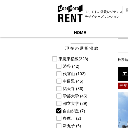
モリモトの賃貸レジデンス
デザイナーズマンション
HOME
モリモトレントTOP
＞
募集中物件一覧, 東急東横
現在の選択沿線
東急東横線
(328)
検索結
渋谷
(42)
エ
代官山
(102)
中目黒
(45)
デザ
祐天寺
(36)
学芸大学
(45)
都立大学
(29)
自由が丘
(7)
多摩川
(2)
新丸子
(6)