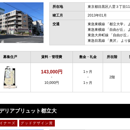
所在地
東京都目黒区八雲３丁目11
竣工月
2013年01月
交通
東急東横線
「
都立大学
」 
東急東横線
「
自由が丘
」 
東急大井町線
「
自由が丘
」
東急目黒線
「
奥沢
」 より
募集住戸
賃料・管理費
敷金・礼金
所在階
143,000円
1ヶ月
・
・
2階
10,000円
1ヶ月
デリアブリュット都立大
イナーズ
グッドデザイン賞