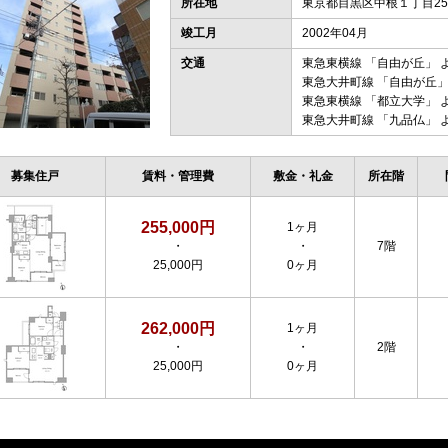
所在地
東京都目黒区中根１丁目25-
竣工月
2002年04月
交通
東急東横線
「
自由が丘
」 
東急大井町線
「
自由が丘
」
東急東横線
「
都立大学
」 
東急大井町線
「
九品仏
」 
募集住戸
賃料・管理費
敷金・礼金
所在階
255,000円
1ヶ月
・
・
7階
25,000円
0ヶ月
262,000円
1ヶ月
・
・
2階
25,000円
0ヶ月