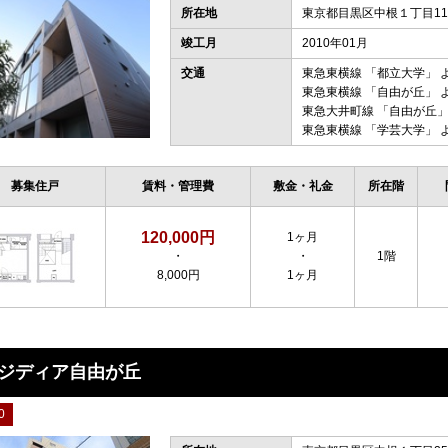
所在地
東京都目黒区中根１丁目11
竣工月
2010年01月
交通
東急東横線
「
都立大学
」 
東急東横線
「
自由が丘
」 
東急大井町線
「
自由が丘
」
東急東横線
「
学芸大学
」 
募集住戸
賃料・管理費
敷金・礼金
所在階
120,000円
1ヶ月
・
・
1階
8,000円
1ヶ月
ジディア自由が丘
0