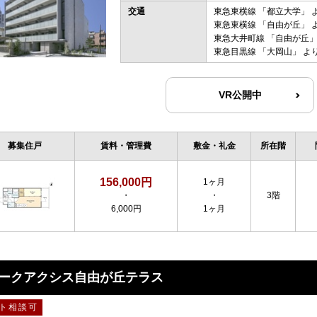
交通
東急東横線
「
都立大学
」 
東急東横線
「
自由が丘
」 
東急大井町線
「
自由が丘
」
東急目黒線
「
大岡山
」 よ
VR公開中
募集住戸
賃料・管理費
敷金・礼金
所在階
156,000円
1ヶ月
・
・
3階
6,000円
1ヶ月
ークアクシス自由が丘テラス
ト相談可