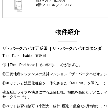
敷1ヶ月 ／ 礼1ヶ月
8階 ／ 1LDK ／ 32.31㎡
物件紹介
ザ・パークハビオ五反田
| ザ・パークハビオゴタンダ
The Park habio 五反田
①【The Parkhabio】その瞬間に、心がはずむ。
②三菱地所レジデンスの賃貸マンション「ザ・パークハビオ」シ
③キッチンと洗面化粧台を一体化させた「MIXINK」を導入。（
④五反田ライフを快適にする設備仕様、機能を高めたアメニティ
サニタリーです。
⑤ぺット飼育相談可（小型犬・猫計2匹迄／敷金1か月積増）、S