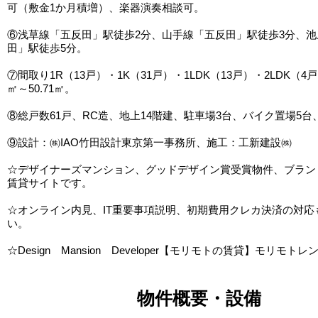
可（敷金1か月積増）、楽器演奏相談可。
⑥浅草線「五反田」駅徒歩2分、山手線「五反田」駅徒歩3分、池
田」駅徒歩5分。
⑦間取り1R（13戸）・1K（31戸）・1LDK（13戸）・2LDK（4戸
㎡～50.71㎡。
⑧総戸数61戸、RC造、地上14階建、駐車場3台、バイク置場5台
⑨設計：㈱IAO竹田設計東京第一事務所、施工：工新建設㈱
☆デザイナーズマンション、グッドデザイン賞受賞物件、ブラン
賃貸サイトです。
☆オンライン内見、IT重要事項説明、初期費用クレカ決済の対応
い。
☆Design Mansion Developer【モリモトの賃貸】モリモトレ
物件概要・設備