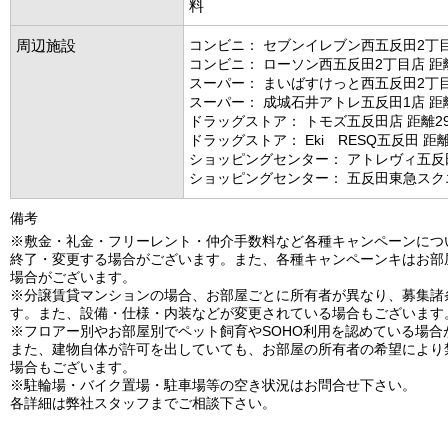
料
周辺施設
コンビニ： セブンイレブン西五反田2丁目
コンビニ： ローソン西五反田2丁目店 距離
スーパー： まいばすけっと西五反田2丁目
スーパー： 成城石井アトレ五反田1店 距離
ドラッグストア： トモズ五反田店 距離29
ドラッグストア： Eki RESQ五反田 距離
ショッピングセンター： アトレヴィ五反田
ショッピングセンター： 五反田東急スクエ
備考
※敷金・礼金・フリーレント・仲介手数料など各種キャンペーンにつ
終了・変更する場合がございます。また、各種キャンペーンキはお部
場合がございます。
※分譲賃貸マンションの場合、お部屋ごとに所有者が異なり、募集諸
す。また、設備・仕様・内装などが変更されている場合もございます
※フロアー別やお部屋別でペット飼育やSOHO利用を認めている場合
また、建物自体が許可を出していても、お部屋の所有者の希望により
場合もございます。
※駐輪場・バイク置場・駐車場等の空き状況はお問合せ下さい。
各詳細は弊社スタッフまでご相談下さい。