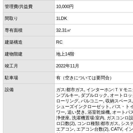
管理費/共益費
10,000円
間取り
1LDK
専有面積
32.31㎡
建築構造
RC
建物階建
地上14階
竣工月
2022年11月
駐車場
有（空きについては要問合）
設備
ガス:都市ガス, インターホン:ＴＶモニ
ンプルキー, ダブルロック, オートロック
ローリング, バルコニー, 収納スペース
シューズインクローゼット, バス・トイ
ワー, 追い焚き, 浴室乾燥機, オートバス
浄便座, 洗濯機置場:室内, ガスコンロ
ロ口数(2), コンロ種類:都市ガス, シ
エアコン, エアコン台数(2), CATV,