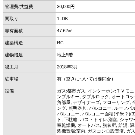
管理費/共益費
30,000円
間取り
1LDK
専有面積
47.62㎡
建築構造
RC
建物階建
地上9階
竣工月
2018年3月
駐車場
有（空きについては要問合）
設備
ガス:都市ガス, インターホン:ＴＶモニ
ンプルキー, ダブルロック, オートロック
角部屋, デザイナーズ, フローリング,
ング, 照明器具, バルコニー, ルーフバ
バルコニー, バルコニー面積(平米？)(3
ト, 下駄箱, バス・トイレ:別室, シャワー
室乾燥機, オートバス, 脱衣所, 給湯, 
濯機置場:室内, ガスコンロ設置済, ガス