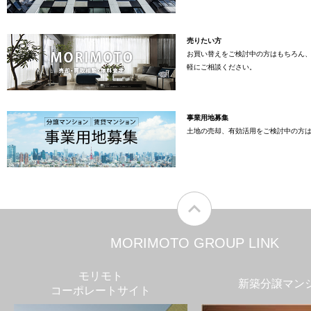
売りたい方
お買い替えをご検討中の方はもちろん
軽にご相談ください。
事業用地募集
土地の売却、有効活用をご検討中の方
MORIMOTO GROUP LINK
モリモト
新築分譲マン
コーポレートサイト