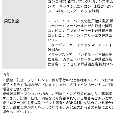
コンロ種類:都市ガス, グリル, システ
ンターキッチン, エアコン, 床暖房, 2
ム, CATV, インターネット無料
周辺施設
スーパー： スーパー文化堂戸越銀座店 距
スーパー： スーパーオオゼキ戸越公園店 
コンビニ： ファミリーマート戸越銀座東店
コンビニ： ローソン・スリーエフ戸越四
149m
ドラッグストア： ドラッグストアスマイ
離142m
ドラッグストア： サンドラッグ戸越銀座店
飲食店： カフェ・ベローチェ戸越銀座店 
飲食店： サイゼリヤ戸越銀座店 距離169
備考
※敷金・礼金・フリーレント・仲介手数料など各種キャンペーンにつ
終了・変更する場合がございます。また、各種キャンペーンキはお部
場合がございます。
※分譲賃貸マンションの場合、お部屋ごとに所有者が異なり、募集諸
す。また、設備・仕様・内装などが変更されている場合もございます
※フロアー別やお部屋別でペット飼育やSOHO利用を認めている場合
また、建物自体が許可を出していても、お部屋の所有者の希望により
場合もございます。