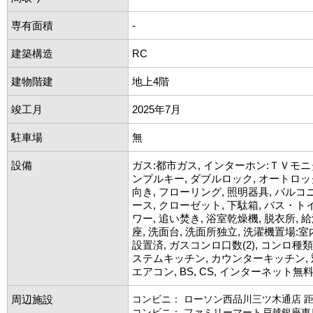
専有面積
-
建築構造
RC
建物階建
地上4階
竣工月
2025年7月
駐車場
無
設備
ガス:都市ガス, インターホン:ＴＶモニ
ンプルキー, ダブルロック, オートロッ
向き, フローリング, 照明器具, バルコ
ース, クローゼット, 下駄箱, バス・トイ
ワー, 追い焚き, 浴室乾燥機, 脱衣所, 
座, 洗面台, 洗面所独立, 洗濯機置場:室
設置済, ガスコンロ口数(2), コンロ種類
ステムキッチン, カウンターキッチン,
エアコン, BS, CS, インターネット無
周辺施設
コンビニ： ローソン西品川三ツ木通店 距
コンビニ： ファミリーマート戸越銀座東店