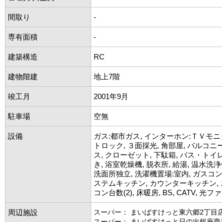
間取り
-
専有面積
-
建築構造
RC
建物階建
地上7階
竣工月
2001年9月
駐車場
空無
設備
ガス:都市ガス, インターホン:ＴＶモニ
トロック, ３面採光, 角部屋, バルコニ
ス, クローゼット, 下駄箱, バス・トイレ
き, 浴室乾燥機, 脱衣所, 給湯, 温水洗浄
洗面所独立, 洗濯機置場:室内, ガスコンロ
ステムキッチン, カウンターキッチン, 
コン台数(2), 床暖房, BS, CATV, 光
周辺施設
スーパー： まいばすけっと東六郷2丁目店 
スーパー： まいばすけっと日の出銀座商