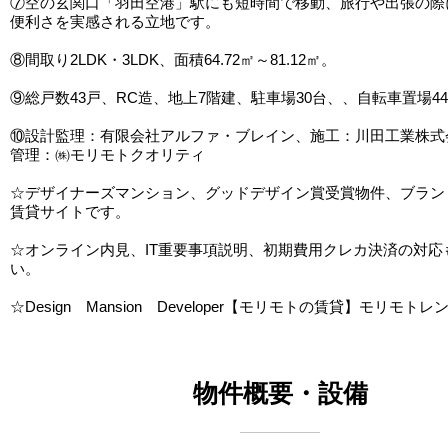
⑦空の玄関口「羽田空港」駅にも短時間で移動、旅行や出張の際
便利さを実感される立地です。
⑧間取り2LDK・3LDK、面積64.72㎡～81.12㎡。
⑨総戸数43戸、RC造、地上7階建、駐車場30台、、自転車置場4
⑩設計監理：有限会社アルファ・ブレイン、施工：川田工業株式
管理：㈱モリモトクオリティ
☆デザイナーズマンション、グッドデザイン賞受賞物件、ブラン
賃貸サイトです。
☆オンライン内見、IT重要事項説明、初期費用クレカ決済の対応
い。
☆Design Mansion Developer【モリモトの賃貸】モリモトレ
物件概要・設備