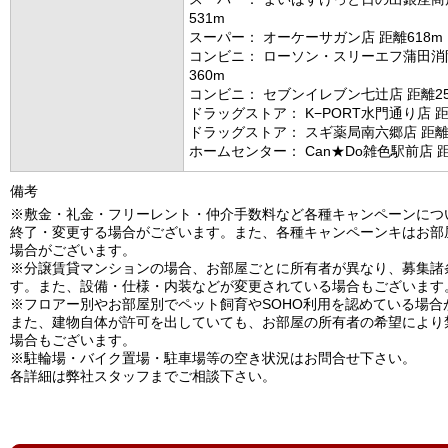
531m
スーパー： オーケーサガン店 距離618m
コンビニ： ローソン・スリーエフ蒲田消
360m
コンビニ： セブンイレブン七辻店 距離25
ドラッグストア： K−PORT水門通り店 距
ドラッグストア： スギ薬局南六郷店 距離5
ホームセンター： Can★Do雑色駅前店 距
備考
※敷金・礼金・フリーレント・仲介手数料など各種キャンペーンにつ
終了・変更する場合がございます。また、各種キャンペーンキはお部
場合がございます。
※分譲賃貸マンションの場合、お部屋ごとに所有者が異なり、募集諸
す。また、設備・仕様・内装などが変更されている場合もございます
※フロアー別やお部屋別でペット飼育やSOHO利用を認めている場合
また、建物自体が許可を出していても、お部屋の所有者の希望により
場合もございます。
※駐輪場・バイク置場・駐車場等の空き状況はお問合せ下さい。
各詳細は弊社スタッフまでご相談下さい。