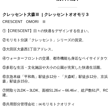
クレッセント大森Ⅲ
| クレッセントオオモリ３
CRESCENT OMORI Ⅲ
①【CRESCENT】日々の快適をデザインする住まい。
②モリモト分譲「クレッセント」シリーズの賃貸。
③大田区大森西1丁目アドレス。
④ウォーターフロントの交通、都市機能も身近なベイサイドタウン
⑤多彩な生活・文化施設や大小の公園が充実した快適生活圏。
⑥京急本線「平和島」駅徒歩12分・「大森町」駅徒歩12分、京
森」駅徒歩15分。
⑦間取り2LDK～3LDK、面積51.26㎡～66.46㎡、総戸数61戸、
建。
⑧共用部分管理会社：㈱モリモトクオリティ