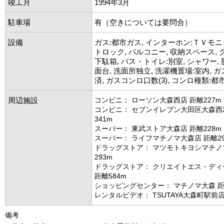
竣工月
1994年3月
駐車場
有（空きについては要問合）
設備
ガス:都市ガス, インターホン:ＴＶモニ
トロック, バルコニー, 収納スペース, 
下駄箱, バス・トイレ:別室, シャワー, 脱
面台, 洗面所独立, 洗濯機置場:室内, 
済, ガスコンロ口数(3), コンロ種類:都
周辺施設
コンビニ： ローソン大森西店 距離227m
コンビニ： セブンイレブン大田区大森西
341m
スーパー： 東武ストア大森店 距離228m
スーパー： ライフマチノマ大森店 距離29
ドラッグストア： マツモトキヨシマチノ
293m
ドラッグストア： クリエイトエス・ディ
距離584m
ショッピングセンター： マチノマ大森 距
レンタルビデオ： TSUTAYA大森町駅前店
備考