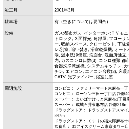
竣工月
2001年3月
駐車場
有（空きについては要問合）
設備
ガス:都市ガス, インターホン:ＴＶモニ
トロック, ３面採光, 角部屋, フローリ
ー, 収納スペース, クローゼット, 下駄
レ:別室, 追い焚き, 浴室乾燥機, オートバ
湯, 温水洗浄便座, 洗面台, 洗面所独立,
内, ガスコンロ口数(3), コンロ種類:都
食器洗浄乾燥機, システムキッチン, 
チン, エアコン, エアコン台数(3), 床暖房, 
CATV, 光ファイバー, 浴室に窓
周辺施設
コンビニ： ファミリーマート東麻布一丁目
コンビニ： ローソン三田一丁目店 距離40
スーパー： まいばすけっと東麻布1丁目店 
スーパー： 成城石井東麻布店 距離218m
ドラッグストア： ドラッグストアスマイ
847m
ドラッグストア： くすりの福太郎麻布十番
飲食店： 31アイスクリーム東京タワー店 