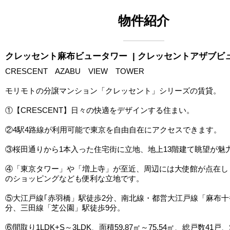
物件紹介
クレッセント麻布ビュータワー
| クレッセントアザブビ
CRESCENT AZABU VIEW TOWER
モリモトの分譲マンション「クレッセント」シリーズの賃貸。
①【CRESCENT】日々の快適をデザインする住まい。
②4駅4路線が利用可能で東京を自由自在にアクセスできます。
③桜田通りから1本入った住宅街に立地、地上13階建て眺望が魅
④「東京タワー」や「増上寺」が至近、周辺には大使館が点在し
のショッピングなども便利な立地です。
⑤大江戸線｢赤羽橋」駅徒歩2分、南北線・都営大江戸線「麻布十
分、三田線「芝公園」駅徒歩9分。
⑥間取り1LDK+S～3LDK、面積59.87㎡～75.54㎡、総戸数41戸