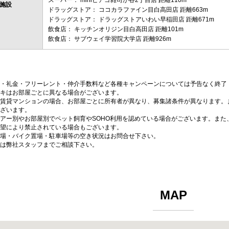
スーパー： miniピアゴ雑司が谷2丁目店 距離110m
施設
ドラッグストア： ココカラファイン目白高田店 距離663m
ドラッグストア： ドラッグストアいわい早稲田店 距離671m
飲食店： キッチンオリジン目白高田店 距離101m
飲食店： サブウェイ学習院大学店 距離926m
・礼金・フリーレント・仲介手数料など各種キャンペーンについては予告なく終了
キはお部屋ごとに異なる場合がございます。
賃貸マンションの場合、お部屋ごとに所有者が異なり、募集諸条件が異なります。
ざいます。
アー別やお部屋別でペット飼育やSOHO利用を認めている場合がございます。また
望により禁止されている場合もございます。
場・バイク置場・駐車場等の空き状況はお問合せ下さい。
は弊社スタッフまでご相談下さい。
MAP