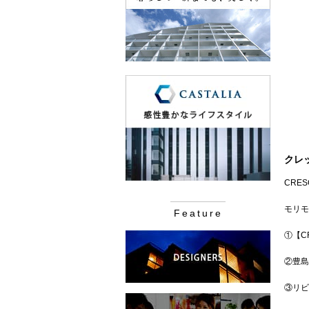
クレ
CRES
モリモ
Feature
①【C
②豊島
③リビ