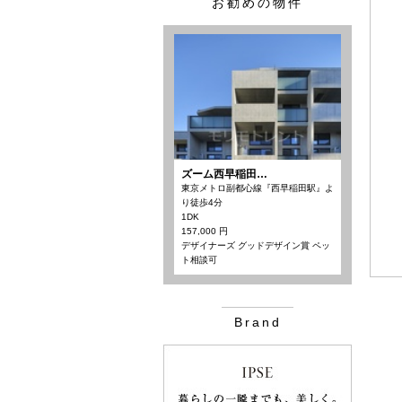
お勧めの物件
ズーム西早稲田…
東京メトロ副都心線『西早稲田駅』よ
り徒歩4分
1DK
157,000 円
デザイナーズ グッドデザイン賞 ペッ
ト相談可
Brand