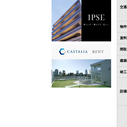
交通
物件
賃料
間取
建築
竣工
設備