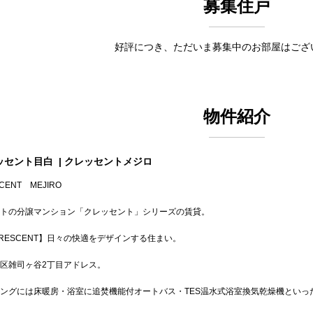
募集住戸
好評につき、ただいま募集中のお部屋はござ
物件紹介
ッセント目白
| クレッセントメジロ
CENT MEJIRO
トの分譲マンション「クレッセント」シリーズの賃貸。
RESCENT】日々の快適をデザインする住まい。
区雑司ヶ谷2丁目アドレス。
ングには床暖房・浴室に追焚機能付オートバス・TES温水式浴室換気乾燥機といっ