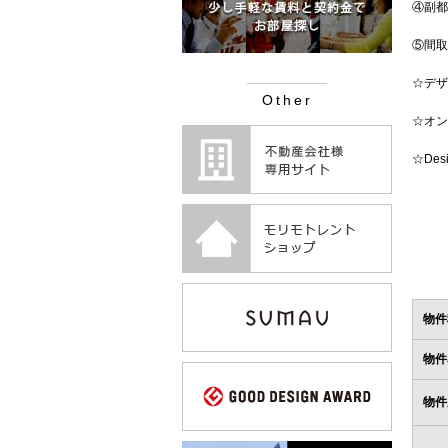
④副都
⑤間取
☆デザ
Other
☆オン
☆De
物件
物件
物件