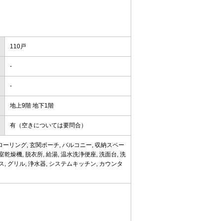
110戸
-
-
地上9階 地下1階
有（空きについては要問合）
ローリング, 玄関ポーチ, バルコニー, 収納スペー
室乾燥機, 脱衣所, 給湯, 温水洗浄便座, 洗面台, 洗
ス, グリル, 浄水器, システムキッチン, カウンタ