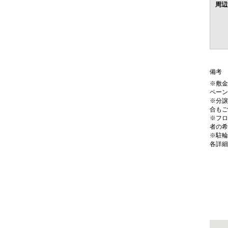
周辺
備考
※敷金
ペーン
※分譲
合もご
※フロ
者の希
※駐輪
各詳細