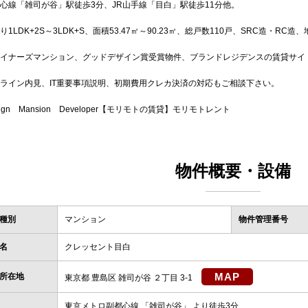
心線「雑司が谷」駅徒歩3分、JR山手線「目白」駅徒歩11分他。
り1LDK+2S～3LDK+S、面積53.47㎡～90.23㎡、総戸数110戸、SRC造・RC
イナーズマンション、グッドデザイン賞受賞物件、ブランドレジデンスの賃貸サイ
ライン内見、IT重要事項説明、初期費用クレカ決済の対応もご相談下さい。
sign Mansion Developer【モリモトの賃貸】モリモトレント
物件概要・設備
種別
マンション
物件管理番号
名
クレッセント目白
MAP
所在地
東京都 豊島区 雑司が谷 ２丁目 3-1
東京メトロ副都心線
「
雑司が谷
」 より徒歩3分