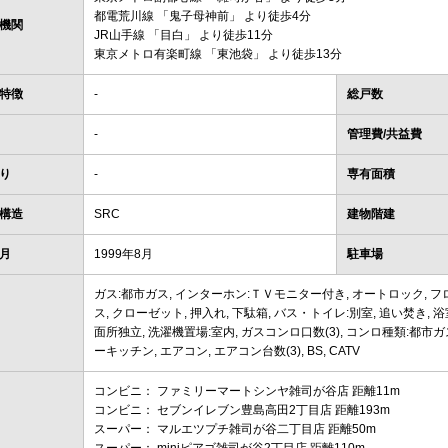
都電荒川線
「
鬼子母神前
」 より徒歩4分
機関
JR山手線
「
目白
」 より徒歩11分
東京メトロ有楽町線
「
東池袋
」 より徒歩13分
特徴
-
総戸数
-
管理費/共益費
り
-
専有面積
構造
SRC
建物階建
月
1999年8月
駐車場
ガス:都市ガス, インターホン:ＴＶモニター付き, オートロック, フ
ス, クローゼット, 押入れ, 下駄箱, バス・トイレ:別室, 追い焚き, 浴
面所独立, 洗濯機置場:室内, ガスコンロ口数(3), コンロ種類:都市ガ
ーキッチン, エアコン, エアコン台数(3), BS, CATV
コンビニ： ファミリーマートシンヤ雑司が谷店 距離11m
コンビニ： セブンイレブン豊島高田2丁目店 距離193m
スーパー： マルエツプチ雑司が谷二丁目店 距離50m