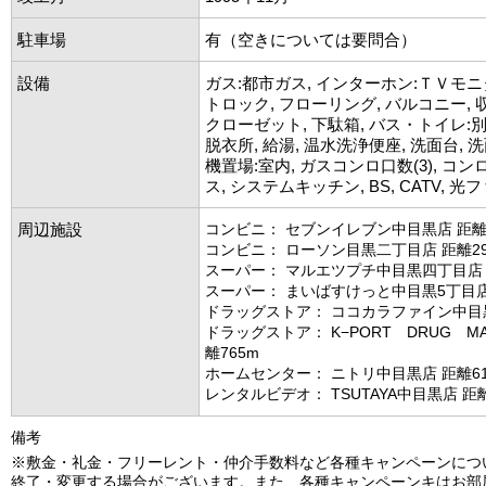
駐車場
有（空きについては要問合）
設備
ガス:都市ガス, インターホン:ＴＶモニ
トロック, フローリング, バルコニー, 
クローゼット, 下駄箱, バス・トイレ:別
脱衣所, 給湯, 温水洗浄便座, 洗面台, 
機置場:室内, ガスコンロ口数(3), コ
ス, システムキッチン, BS, CATV, 
周辺施設
コンビニ： セブンイレブン中目黒店 距離
コンビニ： ローソン目黒二丁目店 距離29
スーパー： マルエツプチ中目黒四丁目店 
スーパー： まいばすけっと中目黒5丁目店 
ドラッグストア： ココカラファイン中目黒
ドラッグストア： K−PORT DRUG M
離765m
ホームセンター： ニトリ中目黒店 距離61
レンタルビデオ： TSUTAYA中目黒店 距離
備考
※敷金・礼金・フリーレント・仲介手数料など各種キャンペーンにつ
終了・変更する場合がございます。また、各種キャンペーンキはお部