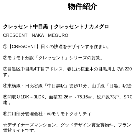
物件紹介
クレッセント中目黒
| クレッセントナカメグロ
CRESCENT NAKA MEGURO
①【CRESCENT】日々の快適をデザインする住まい。
②モリモト分譲「クレッセント」シリーズの賃貸。
③目黒区中目黒4丁目アドレス。春には桜並木の目黒川まで約22
す。
④東横線・日比谷線「中目黒駅」徒歩11分、山手線「目黒」駅徒
⑤間取り1DK～3LDK、面積32.26㎡～75.16㎡、総戸数73戸、S
建 。
⑥共用部分管理会社：㈱モリモトクオリティ
☆デザイナーズマンション、グッドデザイン賞受賞物件、ブラン
賃貸サイトです。